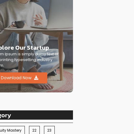
plore Our Startup
m Ipsum is simply dumy text of
printing typesetting industry
m.
Download Now
gory
ity Mastery
22
23