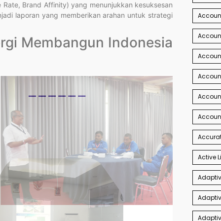
re Rate, Brand Affinity) yang menunjukkan kesuksesan
enjadi laporan yang memberikan arahan untuk strategi
Account
Account
nergi Membangun Indonesia
Accoun
Accoun
Accoun
Accoun
Accurat
Active L
Adaptiv
Adaptiv
Adaptiv