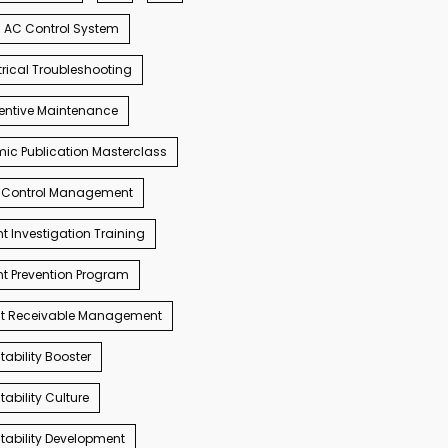
AC Control System
trical Troubleshooting
entive Maintenance
c Publication Masterclass
 Control Management
t Investigation Training
t Prevention Program
t Receivable Management
ability Booster
ability Culture
ability Development