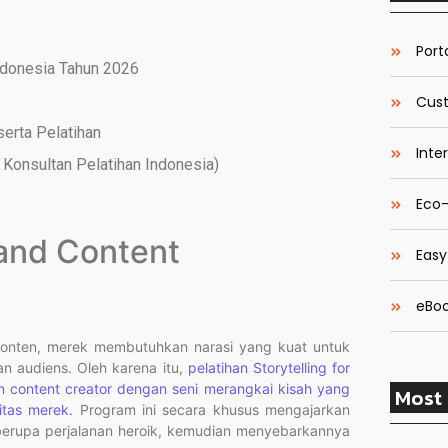
Porta
ndonesia Tahun 2026
Cust
serta Pelatihan
Inte
Konsultan Pelatihan Indonesia)
Eco-
rand Content
Easy
eBoo
 konten, merek membutuhkan narasi yang kuat untuk
n audiens. Oleh karena itu,
pelatihan Storytelling for
an content creator dengan seni merangkai kisah yang
Most 
itas merek.
Program ini secara khusus mengajarkan
berupa perjalanan heroik, kemudian menyebarkannya