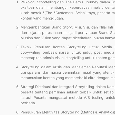
Psikologi Storytelling dan The Hero’s Journey dalam
oksitosin dalam membangun kepercayaan melalui cerit
kisah merek *(The *Customer). Selanjutnya, peserta 
konten yang menggugah.
Mengembangkan Brand Story: Misi, Visi, dan Nilai Inti
dan sejarah perusahaan menjadi pernyataan Brand St
Mission dan Vision yang dapat diceritakan, bukan hanya
Teknik Penulisan Konten Storytelling untuk Media D
copywriting berbasis narasi untuk judul, post media
menerapkan prinsip visual storytelling untuk konten gam
Storytelling dalam Krisis dan Manajemen Reputasi 
transparansi dan narasi permintaan maaf yang otentik
merumuskan konten yang memperbaiki citra dengan men
Strategi Distribusi dan Integrasi Storytelling dalam 
peserta tentang pemilihan saluran terbaik untuk setia
narasi. Peserta menguasai metode A/B testing untuk
berbeda.
Pengukuran Efektivitas Storytelling (Metrics & Analytic