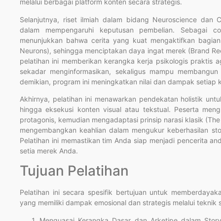
melalui berbagai platform konten secara strategis.
Selanjutnya, riset ilmiah dalam bidang Neuroscience dan C
dalam mempengaruhi keputusan pembelian. Sebagai con
menunjukkan bahwa cerita yang kuat mengaktifkan bagian
Neurons), sehingga menciptakan daya ingat merek (Brand Recal
pelatihan ini memberikan kerangka kerja psikologis prakti
sekadar menginformasikan, sekaligus mampu membangun 
demikian, program ini meningkatkan nilai dan dampak setiap
Akhirnya, pelatihan ini menawarkan pendekatan holistik unt
hingga eksekusi konten visual atau tekstual. Peserta mengu
protagonis, kemudian mengadaptasi prinsip narasi klasik (The
mengembangkan keahlian dalam mengukur keberhasilan stor
Pelatihan ini memastikan tim Anda siap menjadi pencerita 
setia merek Anda.
Tujuan Pelatihan
Pelatihan ini secara spesifik bertujuan untuk memberday
yang memiliki dampak emosional dan strategis melalui teknik st
Menguasai Kerangka Dasar dan Arketipe dalam Story