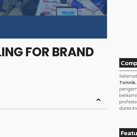
LING FOR BRAND
Comp
Selamat
Tehnik
pengemb
berkom
profesio
dunia in
Featu