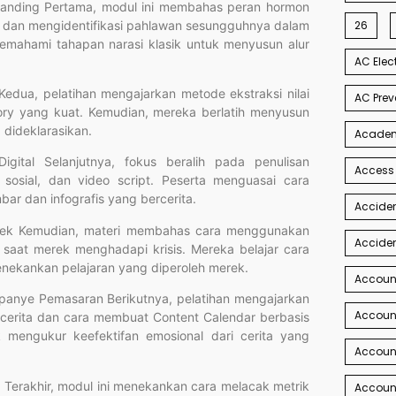
 Branding Pertama, modul ini membahas peran hormon
a dan mengidentifikasi pahlawan sesungguhnya dalam
26
memahami tahapan narasi klasik untuk menyusun alur
AC Elec
 Kedua, pelatihan mengajarkan metode ekstraksi nilai
AC Prev
ory yang kuat. Kemudian, mereka berlatih menyusun
 dideklarasikan.
Academi
igital Selanjutnya, fokus beralih pada penulisan
Access
 sosial, dan video script. Peserta menguasai cara
bar dan infografis yang bercerita.
Acciden
Merek Kemudian, materi membahas cara menggunakan
Acciden
 saat merek menghadapi krisis. Mereka belajar cara
ekankan pelajaran yang diperoleh merek.
Accoun
Kampanye Pemasaran Berikutnya, pelatihan mengajarkan
Account
p cerita dan cara membuat Content Calendar berbasis
 mengukur keefektifan emosional dari cerita yang
Account
s) Terakhir, modul ini menekankan cara melacak metrik
Account