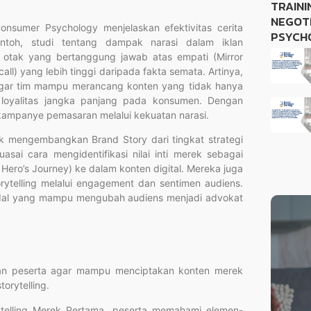
TRAIN
NEGOT
onsumer Psychology menjelaskan efektivitas cerita
PSYCH
toh, studi tentang dampak narasi dalam iklan
 otak yang bertanggung jawab atas empati (Mirror
l) yang lebih tinggi daripada fakta semata. Artinya,
s agar tim mampu merancang konten yang tidak hanya
loyalitas jangka panjang pada konsumen. Dengan
 kampanye pemasaran melalui kekuatan narasi.
uk mengembangkan Brand Story dari tingkat strategi
asai cara mengidentifikasi nilai inti merek sebagai
 Hero’s Journey) ke dalam konten digital. Mereka juga
ytelling melalui engagement dan sentimen audiens.
andal yang mampu mengubah audiens menjadi advokat
akan peserta agar mampu menciptakan konten merek
orytelling.
telling Merek Pertama, peserta memahami elemen-