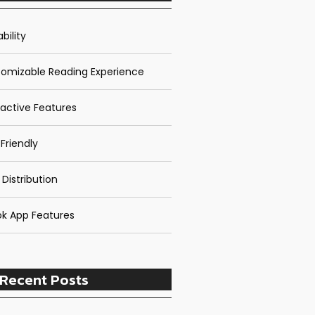
bility
omizable Reading Experience
ractive Features
Friendly
 Distribution
k App Features
Recent Posts