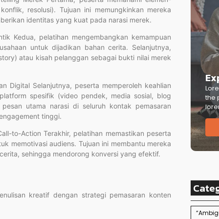
 konflik, resolusi). Tujuan ini memungkinkan mereka
rikan identitas yang kuat pada narasi merek.
entik Kedua, pelatihan mengembangkan kemampuan
usahaan untuk dijadikan bahan cerita. Selanjutnya,
story) atau kisah pelanggan sebagai bukti nilai merek
Ex
n Digital Selanjutnya, peserta memperoleh keahlian
Lore
atform spesifik (video pendek, media sosial, blog
the 
si pesan utama narasi di seluruh kontak pemasaran
lore
engagement tinggi.
-to-Action Terakhir, pelatihan memastikan peserta
k memotivasi audiens. Tujuan ini membantu mereka
 cerita, sehingga mendorong konversi yang efektif.
Cate
enulisan kreatif dengan strategi pemasaran konten
“Ambigu