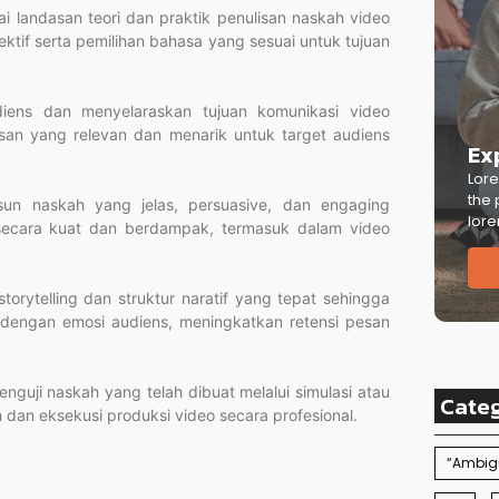
ai landasan teori dan praktik penulisan naskah video
ktif serta pemilihan bahasa yang sesuai untuk tujuan
udiens dan menyelaraskan tujuan komunikasi video
an yang relevan dan menarik untuk target audiens
Ex
Lore
the 
sun naskah yang jelas, persuasive, dan engaging
lore
secara kuat dan berdampak, termasuk dalam video
orytelling dan struktur naratif yang tepat sehingga
engan emosi audiens, meningkatkan retensi pesan
enguji naskah yang telah dibuat melalui simulasi atau
Cate
 dan eksekusi produksi video secara profesional.
“Ambigu