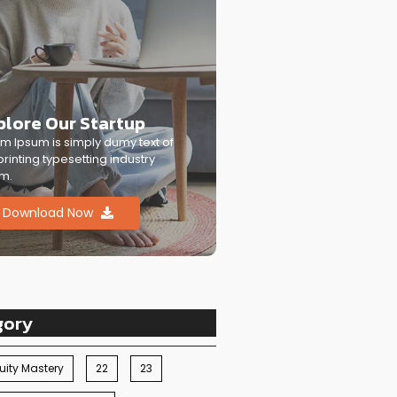
plore Our Startup
m Ipsum is simply dumy text of
printing typesetting industry
m.
Download Now
gory
ity Mastery
22
23