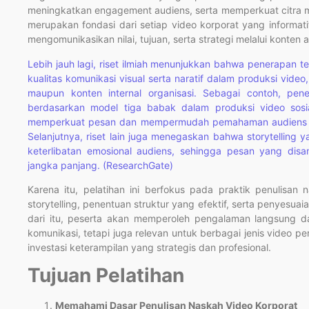
meningkatkan engagement audiens, serta memperkuat citra me
merupakan fondasi dari setiap video korporat yang informati
mengomunikasikan nilai, tujuan, serta strategi melalui konten a
Lebih jauh lagi, riset ilmiah menunjukkan bahwa penerapan t
kualitas komunikasi visual serta naratif dalam produksi vide
maupun konten internal organisasi. Sebagai contoh, pene
berdasarkan model tiga babak dalam produksi video sos
memperkuat pesan dan mempermudah pemahaman audiens te
Selanjutnya, riset lain juga menegaskan bahwa storytelling
keterlibatan emosional audiens, sehingga pesan yang dis
jangka panjang. (ResearchGate)
Karena itu, pelatihan ini berfokus pada praktik penulisan
storytelling, penentuan struktur yang efektif, serta penyesu
dari itu, peserta akan memperoleh pengalaman langsung d
komunikasi, tetapi juga relevan untuk berbagai jenis video per
investasi keterampilan yang strategis dan profesional.
Tujuan Pelatihan
Memahami Dasar Penulisan Naskah Video Korporat