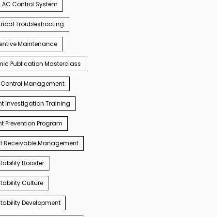
AC Control System
trical Troubleshooting
entive Maintenance
c Publication Masterclass
 Control Management
t Investigation Training
t Prevention Program
t Receivable Management
ability Booster
ability Culture
ability Development