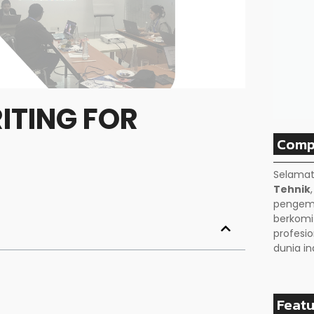
ITING FOR
Comp
Selamat
Tehnik
pengemb
berkom
profesio
dunia in
Featu