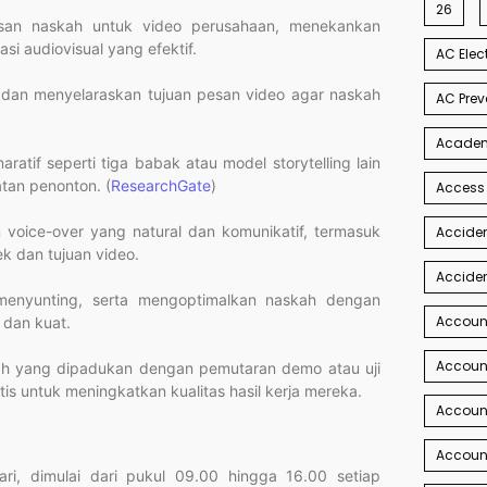
26
isan naskah untuk video perusahaan, menekankan
si audiovisual yang efektif.
AC Elec
et dan menyelaraskan tujuan pesan video agar naskah
AC Prev
Academi
ratif seperti tiga babak atau model storytelling lain
tan penonton. (
ResearchGate
)
Access
 voice-over yang natural dan komunikatif, termasuk
Acciden
k dan tujuan video.
Acciden
, menyunting, serta mengoptimalkan naskah dengan
Accoun
 dan kuat.
Account
skah yang dipadukan dengan pemutaran demo atau uji
s untuk meningkatkan kualitas hasil kerja mereka.
Account
Account
ri, dimulai dari pukul 09.00 hingga 16.00 setiap