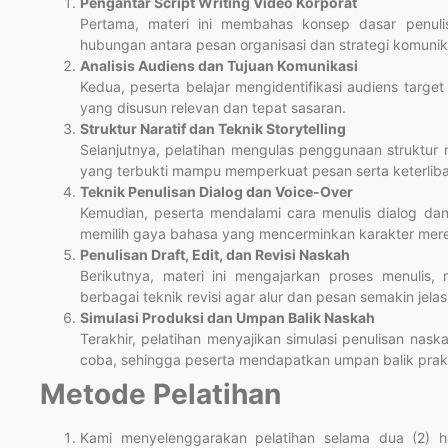
Pengantar Script Writing Video Korporat
Pertama, materi ini membahas konsep dasar penul
hubungan antara pesan organisasi dan strategi komunika
Analisis Audiens dan Tujuan Komunikasi
Kedua, peserta belajar mengidentifikasi audiens targ
yang disusun relevan dan tepat sasaran.
Struktur Naratif dan Teknik Storytelling
Selanjutnya, pelatihan mengulas penggunaan struktur na
yang terbukti mampu memperkuat pesan serta keterliba
Teknik Penulisan Dialog dan Voice-Over
Kemudian, peserta mendalami cara menulis dialog dan
memilih gaya bahasa yang mencerminkan karakter mere
Penulisan Draft, Edit, dan Revisi Naskah
Berikutnya, materi ini mengajarkan proses menulis
berbagai teknik revisi agar alur dan pesan semakin jelas
Simulasi Produksi dan Umpan Balik Naskah
Terakhir, pelatihan menyajikan simulasi penulisan na
coba, sehingga peserta mendapatkan umpan balik prakti
Metode Pelatihan
Kami menyelenggarakan pelatihan selama dua (2) ha