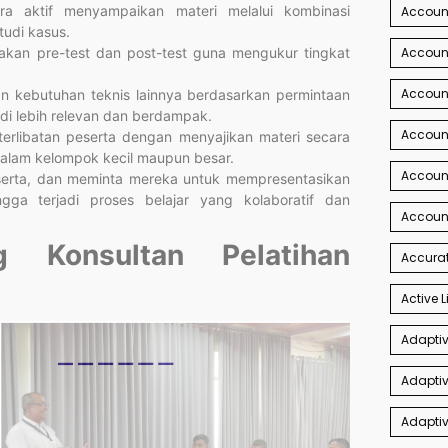
ara aktif menyampaikan materi melalui kombinasi
Account
tudi kasus.
Account
akan pre-test dan post-test guna mengukur tingkat
Accoun
dan kebutuhan teknis lainnya berdasarkan permintaan
adi lebih relevan dan berdampak.
Accoun
terlibatan peserta dengan menyajikan materi secara
 dalam kelompok kecil maupun besar.
Accoun
serta, dan meminta mereka untuk mempresentasikan
ngga terjadi proses belajar yang kolaboratif dan
Accoun
g Konsultan Pelatihan
Accurat
Active L
Adaptiv
Adaptiv
Adaptiv