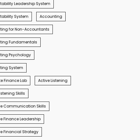
ability Leadership System
ability System
Accounting
ting for Non-Accountants
ting Fundamentals
ting Psychology
ting System
e Finance Lab
Active Listening
istening Skills
e Communication Skills
e Finance Leadership
e Financial Strategy