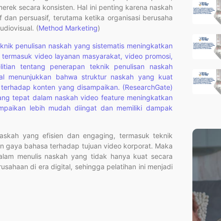
rek secara konsisten. Hal ini penting karena naskah
f dan persuasif, terutama ketika organisasi berusaha
udiovisual. (
Method Marketing
)
eknik penulisan naskah yang sistematis meningkatkan
o, termasuk video layanan masyarakat, video promosi,
litian tentang penerapan teknik penulisan naskah
ial menunjukkan bahwa struktur naskah yang kuat
rhadap konten yang disampaikan. (ResearchGate)
 yang tepat dalam naskah video feature meningkatkan
ampaikan lebih mudah diingat dan memiliki dampak
 naskah yang efisien dan engaging, termasuk teknik
aian gaya bahasa terhadap tujuan video korporat. Maka
alam menulis naskah yang tidak hanya kuat secara
usahaan di era digital, sehingga pelatihan ini menjadi