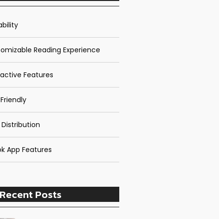
bility
omizable Reading Experience
ractive Features
Friendly
 Distribution
k App Features
Recent Posts