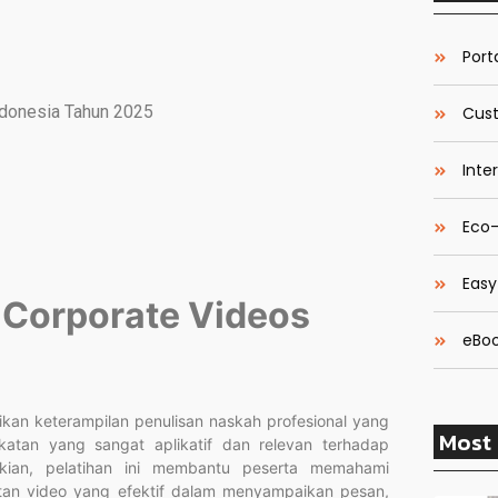
Porta
Indonesia Tahun 2025
Cust
Inte
Eco-
Easy
r Corporate Videos
eBoo
kan keterampilan penulisan naskah profesional yang
Most 
atan yang sangat aplikatif dan relevan terhadap
ikian, pelatihan ini membantu peserta memahami
an video yang efektif dalam menyampaikan pesan,