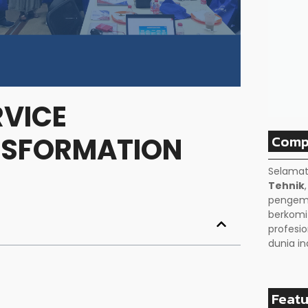
RVICE
Comp
NSFORMATION
Selamat
Tehnik
pengemb
berkom
profesio
dunia in
Featu