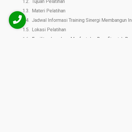
Tujuan Pelatihan
Materi Pelatihan
Jadwal Informasi Training Sinergi Membangun I
Lokasi Pelatihan
Fasilitas Lengkap, Manfaat dan Benefit untuk Pe
FAQ (Pertanyaan Umum Terkait Pelatihan dengan 
Training Public Ser
Transformation
Deskripsi Pelatihan
Tuntutan masyarakat terhadap
pelayanan publik yang cepat
perkembangan teknologi dan perubahan ekspektasi layan
Productivity Transformation dirancang untuk membantu in
pelayanan publik meningkatkan produktivitas kerja melalui 