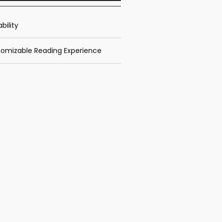
bility
omizable Reading Experience
ractive Features
Friendly
 Distribution
k App Features
Recent Posts