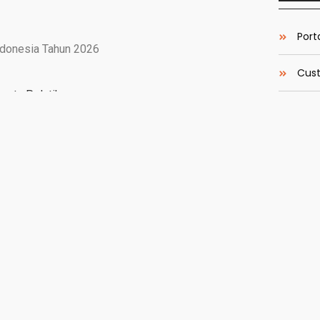
Porta
ndonesia Tahun 2026
Cust
serta Pelatihan
Inte
Konsultan Pelatihan Indonesia)
Eco-
vice Productivity
Easy
eBoo
, transparan, dan responsif terus meningkat seiring
Most 
an modern.
Oleh karena itu, Training Public Service
stansi pemerintah, BUMN, BLUD, maupun organisasi
transformasi sistem layanan yang lebih efektif dan