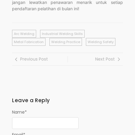
jangan lewatkan penawaran menarik untuk setiap
pendaftaran pelatihan di bulan ini!
Arc Welding
Industrial Welding Skills
Metal Fabrication
Welding Practice
Welding Safety
Previous Post
Next Post
Leave a Reply
Name
*
Email
*