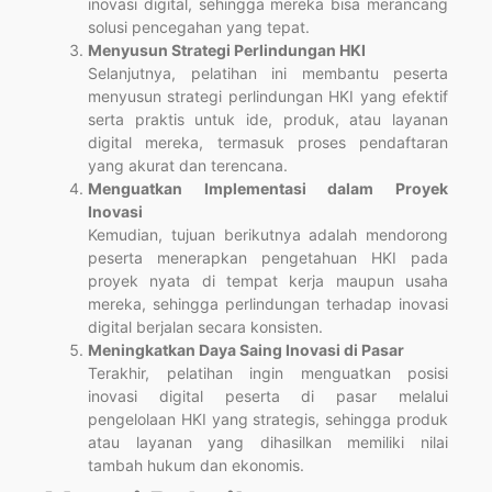
inovasi digital, sehingga mereka bisa merancang
solusi pencegahan yang tepat.
Menyusun Strategi Perlindungan HKI
Selanjutnya, pelatihan ini membantu peserta
menyusun strategi perlindungan HKI yang efektif
serta praktis untuk ide, produk, atau layanan
digital mereka, termasuk proses pendaftaran
yang akurat dan terencana.
Menguatkan Implementasi dalam Proyek
Inovasi
Kemudian, tujuan berikutnya adalah mendorong
peserta menerapkan pengetahuan HKI pada
proyek nyata di tempat kerja maupun usaha
mereka, sehingga perlindungan terhadap inovasi
digital berjalan secara konsisten.
Meningkatkan Daya Saing Inovasi di Pasar
Terakhir, pelatihan ingin menguatkan posisi
inovasi digital peserta di pasar melalui
pengelolaan HKI yang strategis, sehingga produk
atau layanan yang dihasilkan memiliki nilai
tambah hukum dan ekonomis.