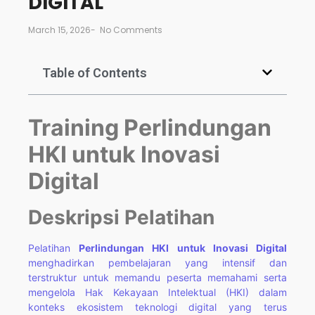
DIGITAL
March 15, 2026
-
No Comments
Table of Contents
Training Perlindungan
HKI untuk Inovasi
Digital
Deskripsi Pelatihan
Pelatihan
Perlindungan HKI untuk Inovasi Digital
menghadirkan pembelajaran yang intensif dan
terstruktur untuk memandu peserta memahami serta
mengelola Hak Kekayaan Intelektual (HKI) dalam
konteks ekosistem teknologi digital yang terus