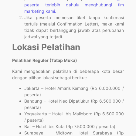
peserta terlebih dahulu menghubungi tim
marketing kami.
Jika peserta memesan tiket tanpa konfirmasi
tertulis (melalui Confirmation Letter), maka kami
tidak dapat bertanggung jawab atas perubahan
jadwal yang terjadi.
Lokasi Pelatihan
Pelatihan Reguler (Tatap Muka)
Kami mengadakan pelatihan di beberapa kota besar
dengan pilihan lokasi sebagai berikut:
Jakarta – Hotel Amaris Kemang (Rp 6.000.000 /
peserta)
Bandung – Hotel Neo Dipatiukur (Rp 6.500.000 /
peserta)
Yogyakarta – Hotel Ibis Malioboro (Rp 6.500.000
/ peserta)
Bali – Hotel Ibis Kuta (Rp 7.500.000 / peserta)
Surabaya – Midtown Hotel Surabaya (Rp