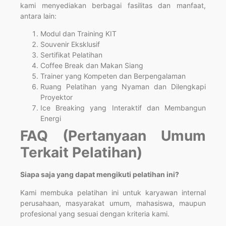
kami menyediakan berbagai fasilitas dan manfaat,
antara lain:
Modul dan Training KIT
Souvenir Eksklusif
Sertifikat Pelatihan
Coffee Break dan Makan Siang
Trainer yang Kompeten dan Berpengalaman
Ruang Pelatihan yang Nyaman dan Dilengkapi
Proyektor
Ice Breaking yang Interaktif dan Membangun
Energi
FAQ (Pertanyaan Umum
Terkait Pelatihan)
Siapa saja yang dapat mengikuti pelatihan ini?
Kami membuka pelatihan ini untuk karyawan internal
perusahaan, masyarakat umum, mahasiswa, maupun
profesional yang sesuai dengan kriteria kami.