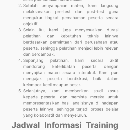
Setelah penyampaian materi, kami langsung
melaksanakan pre-test dan post-test guna
mengukur tingkat pemahaman peserta secara
objektif.
Selain itu, kami juga menyesuaikan durasi
pelatihan dan kebutuhan teknis lainnya
berdasarkan permintaan dari perusahaan atau
peserta, sehingga pelatihan menjadi lebih relevan
dan berdampak.
Sepanjang pelatihan, kami secara aktif
mendorong keterlibatan peserta dengan
menyajikan materi secara interaktif. Kami pun
mengajak peserta berdiskusi, baik dalam
kelompok kecil maupun besar.
Selanjutnya, kami memberikan studi kasus
kepada peserta, dan meminta mereka untuk
mempresentasikan hasil analisisnya di hadapan
peserta lainnya, sehingga terjadi proses belajar
yang kolaboratif dan menyeluruh.
Jadwal Informasi Training