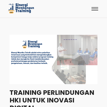
TRAINING PERLINDUNGAN
HKI UNTUK INOVASI