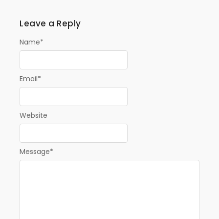
Leave a Reply
Name
*
Email
*
Website
Message
*