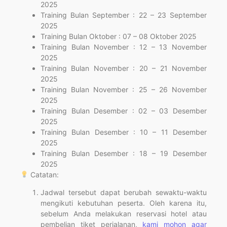
2025
Training Bulan September : 22 – 23 September
2025
Training Bulan Oktober : 07 – 08 Oktober 2025
Training Bulan November : 12 – 13 November
2025
Training Bulan November : 20 – 21 November
2025
Training Bulan November : 25 – 26 November
2025
Training Bulan Desember : 02 – 03 Desember
2025
Training Bulan Desember : 10 – 11 Desember
2025
Training Bulan Desember : 18 – 19 Desember
2025
Catatan:
Jadwal tersebut dapat berubah sewaktu-waktu
mengikuti kebutuhan peserta. Oleh karena itu,
sebelum Anda melakukan reservasi hotel atau
pembelian tiket perjalanan,
kami mohon agar