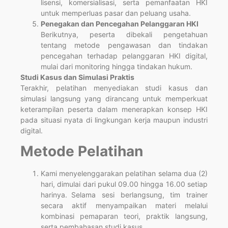
lisensi, komersialisasi, serta pemanfaatan HKI
untuk memperluas pasar dan peluang usaha.
Penegakan dan Pencegahan Pelanggaran HKI
Berikutnya, peserta dibekali pengetahuan
tentang metode pengawasan dan tindakan
pencegahan terhadap pelanggaran HKI digital,
mulai dari monitoring hingga tindakan hukum.
Studi Kasus dan Simulasi Praktis
Terakhir, pelatihan menyediakan studi kasus dan
simulasi langsung yang dirancang untuk memperkuat
keterampilan peserta dalam menerapkan konsep HKI
pada situasi nyata di lingkungan kerja maupun industri
digital.
Metode Pelatihan
Kami menyelenggarakan pelatihan selama dua (2)
hari, dimulai dari pukul 09.00 hingga 16.00 setiap
harinya. Selama sesi berlangsung, tim trainer
secara aktif menyampaikan materi melalui
kombinasi pemaparan teori, praktik langsung,
serta pembahasan studi kasus.