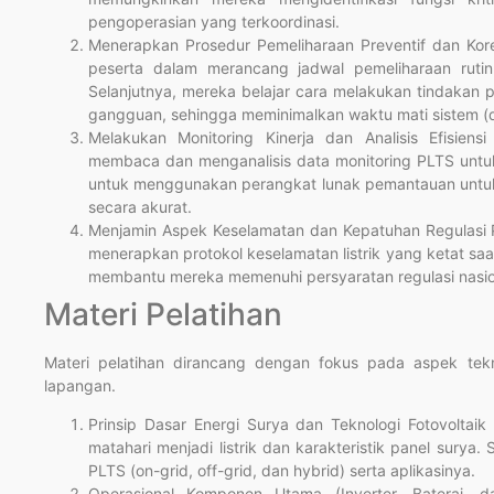
pengoperasian yang terkoordinasi.
Menerapkan Prosedur Pemeliharaan Preventif dan Ko
peserta dalam merancang jadwal pemeliharaan rutin 
Selanjutnya, mereka belajar cara melakukan tindakan p
gangguan, sehingga meminimalkan waktu mati sistem (
Melakukan Monitoring Kinerja dan Analisis Efisiens
membaca dan menganalisis data monitoring PLTS untuk
untuk menggunakan perangkat lunak pemantauan untuk
secara akurat.
Menjamin Aspek Keselamatan dan Kepatuhan Regulasi 
menerapkan protokol keselamatan listrik yang ketat saa
membantu mereka memenuhi persyaratan regulasi nasiona
Materi Pelatihan
Materi pelatihan dirancang dengan fokus pada aspek tek
lapangan.
Prinsip Dasar Energi Surya dan Teknologi Fotovoltai
matahari menjadi listrik dan karakteristik panel surya
PLTS (on-grid, off-grid, dan hybrid) serta aplikasinya.
Operasional Komponen Utama (Inverter, Baterai, d