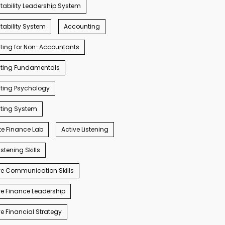
ability Leadership System
ability System
Accounting
ting for Non-Accountants
ting Fundamentals
ting Psychology
ting System
e Finance Lab
Active Listening
istening Skills
e Communication Skills
e Finance Leadership
e Financial Strategy