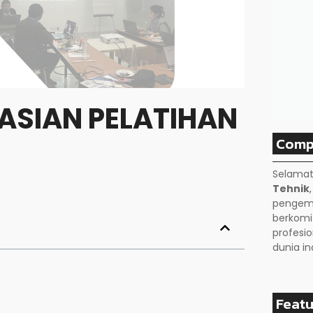
ASIAN PELATIHAN
Comp
Selamat
Tehnik
pengemb
berkom
profesio
dunia in
Featu