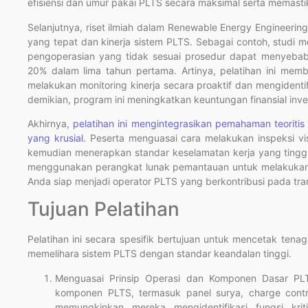
efisiensi dan umur pakai PLTS secara maksimal serta memast
Selanjutnya, riset ilmiah dalam Renewable Energy Engineerin
yang tepat dan kinerja sistem PLTS. Sebagai contoh, studi
pengoperasian yang tidak sesuai prosedur dapat menyebabk
20% dalam lima tahun pertama. Artinya, pelatihan ini memb
melakukan monitoring kinerja secara proaktif dan mengidenti
demikian, program ini meningkatkan keuntungan finansial inves
Akhirnya,
pelatihan ini mengintegrasikan pemahaman teoriti
yang krusial.
Peserta menguasai cara melakukan inspeksi visua
kemudian menerapkan standar keselamatan kerja yang ting
menggunakan perangkat lunak pemantauan untuk melakukan tr
Anda siap menjadi operator PLTS yang berkontribusi pada trans
Tujuan Pelatihan
Pelatihan ini secara spesifik bertujuan untuk mencetak te
memelihara sistem PLTS dengan standar keandalan tinggi.
Menguasai Prinsip Operasi dan Komponen Dasar PLT
komponen PLTS, termasuk panel surya, charge control
memungkinkan mereka mengidentifikasi fungsi kri