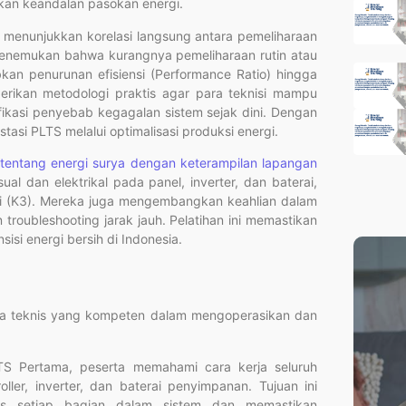
ikan keandalan pasokan energi.
g menunjukkan korelasi langsung antara pemeliharaan
 menemukan bahwa kurangnya pemeliharaan rutin atau
an penurunan efisiensi (Performance Ratio) hingga
erikan metodologi praktis agar para teknisi mampu
fikasi penyebab kegagalan sistem sejak dini. Dengan
tasi PLTS melalui optimalisasi produksi energi.
s tentang energi surya dengan keterampilan lapangan
l dan elektrikal pada panel, inverter, dan baterai,
gi (K3). Mereka juga mengembangkan keahlian dalam
oubleshooting jarak jauh. Pelatihan ini memastikan
isi energi bersih di Indonesia.
naga teknis yang kompeten dalam mengoperasikan dan
S Pertama, peserta memahami cara kerja seluruh
ler, inverter, dan baterai penyimpanan. Tujuan ini
tis setiap bagian dalam sistem dan memastikan