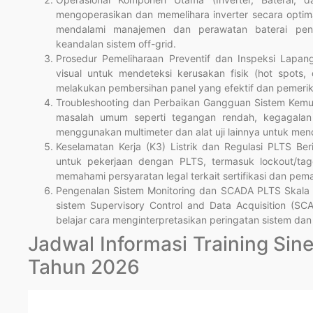
mengoperasikan dan memelihara inverter secara optim
mendalami manajemen dan perawatan baterai pen
keandalan sistem off-grid.
Prosedur Pemeliharaan Preventif dan Inspeksi Lapang
visual untuk mendeteksi kerusakan fisik (hot spots,
melakukan pembersihan panel yang efektif dan pemeriksa
Troubleshooting dan Perbaikan Gangguan Sistem Kemud
masalah umum seperti tegangan rendah, kegagalan i
menggunakan multimeter dan alat uji lainnya untuk men
Keselamatan Kerja (K3) Listrik dan Regulasi PLTS Ber
untuk pekerjaan dengan PLTS, termasuk lockout/ta
memahami persyaratan legal terkait sertifikasi dan pem
Pengenalan Sistem Monitoring dan SCADA PLTS Skala B
sistem Supervisory Control and Data Acquisition (SC
belajar cara menginterpretasikan peringatan sistem dan
Jadwal Informasi Training Si
Tahun 2026