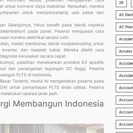
26
al untuk konversi daya maksimal. Kemudian, mereka
yimpanan untuk memperpanjang usia pakai dan
AC Elec
an Selanjutnya, fokus beralih pada teknik inspeksi
AC Prev
 delamination) pada panel. Peserta menguasai cara
an koneksi elektrikal secara rutin.
Academi
ian, materi membahas teknik troubleshooting untuk
nverter, dan masalah kabel. Mereka dilatih cara
Access
diagnosis kerusakan secara cepat.
ikutnya, pelatihan menekankan protokol K3 spesifik
Acciden
gout dan penanganan tegangan DC tinggi. Peserta
asangan PLTS di Indonesia.
Acciden
esar Terakhir, modul ini mengenalkan peserta pada
ADA) untuk pemantauan PLTS skala utilitas. Peserta
Accoun
 melakukan operasi jarak jauh.
Account
nergi Membangun Indonesia
Account
Account