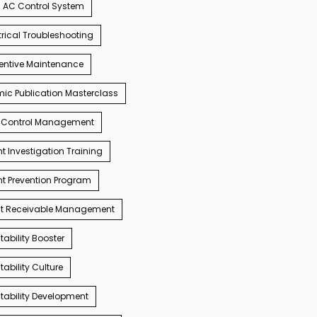
AC Control System
trical Troubleshooting
entive Maintenance
c Publication Masterclass
 Control Management
t Investigation Training
t Prevention Program
t Receivable Management
ability Booster
ability Culture
ability Development