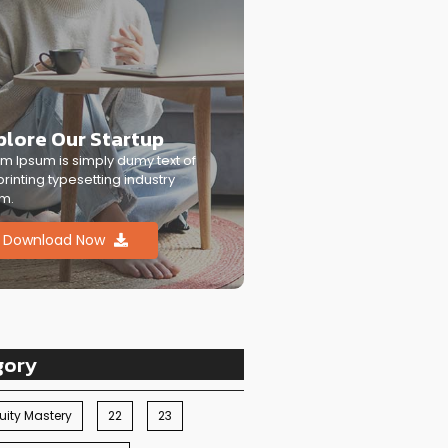
plore Our Startup
m Ipsum is simply dumy text of
printing typesetting industry
m.
Download Now
gory
ity Mastery
22
23