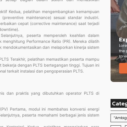
rektif Kedua, pelatihan mengembangkan kemampuan
(preventive maintenance) sesuai standar industri.
erbaikan cepat (corrective maintenance) saat terjadi
downtime).
i Selanjutnya, peserta memperoleh keahlian dalam
Ex
 menghitung Performance Ratio (PR). Mereka dilatih
Lore
 mendokumentasikan dan melaporkan kinerja sistem
the 
lore
PLTS Terakhir, pelatihan memastikan peserta mampu
t bekerja dengan PLTS bertegangan tinggi. Tujuan ini
l terkait instalasi dan pengoperasian PLTS.
nis dan praktis yang dibutuhkan operator PLTS di
Cate
k (PV) Pertama, modul ini membahas konversi energi
. Selanjutnya, peserta memahami berbagai jenis sistem
“Ambigu
an Kontroler) Kedua, pelatihan mengajarkan cara