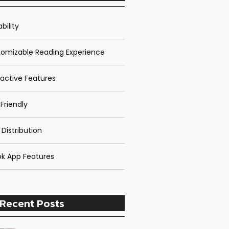
bility
omizable Reading Experience
ractive Features
Friendly
 Distribution
k App Features
Recent Posts