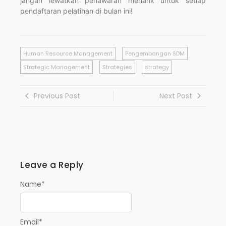
jangan lewatkan penawaran menarik untuk setiap
pendaftaran pelatihan di bulan ini!
Human Resource Management
Pengembangan SDM
Strategic Management
Strategies
strategy
Previous Post
Next Post
Leave a Reply
Name
*
Email
*