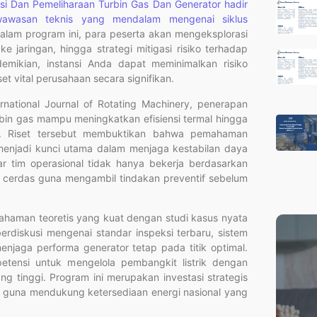
si Dan Pemeliharaan Turbin Gas Dan Generator hadir
wawasan teknis yang mendalam mengenai siklus
lam program ini, para peserta akan mengeksplorasi
e jaringan, hingga strategi mitigasi risiko terhadap
mikian, instansi Anda dapat meminimalkan risiko
 vital perusahaan secara signifikan.
ernational Journal of Rotating Machinery, penerapan
bin gas mampu meningkatkan efisiensi termal hingga
 Riset tersebut membuktikan bahwa pemahaman
 menjadi kunci utama dalam menjaga kestabilan daya
gar tim operasional tidak hanya bekerja berdasarkan
 cerdas guna mengambil tindakan preventif sebelum
ahaman teoretis yang kuat dengan studi kasus nyata
diskusi mengenai standar inspeksi terbaru, sistem
menjaga performa generator tetap pada titik optimal.
petensi untuk mengelola pembangkit listrik dengan
ng tinggi. Program ini merupakan investasi strategis
l guna mendukung ketersediaan energi nasional yang