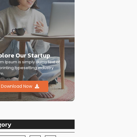
plore Our Startup
m Ipsum is simply dumy text of
printing typesetting industry
m.
Download Now
gory