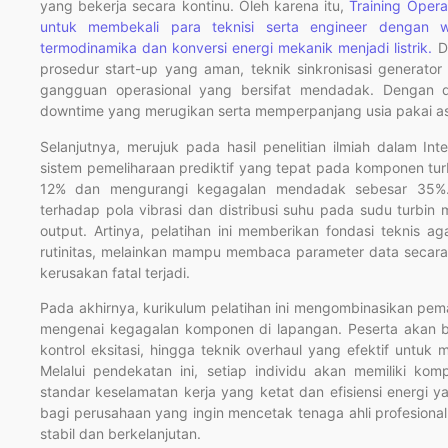
yang bekerja secara kontinu. Oleh karena itu,
Training Opera
untuk membekali para teknisi serta engineer dengan 
termodinamika dan konversi energi mekanik menjadi listrik.
Da
prosedur start-up yang aman, teknik sinkronisasi generator k
gangguan operasional yang bersifat mendadak. Dengan de
downtime yang merugikan serta memperpanjang usia pakai aset
Selanjutnya, merujuk pada hasil penelitian ilmiah dalam Int
sistem pemeliharaan prediktif yang tepat pada komponen tur
12% dan mengurangi kegagalan mendadak sebesar 35%.
terhadap pola vibrasi dan distribusi suhu pada sudu turbin
output. Artinya, pelatihan ini memberikan fondasi teknis a
rutinitas, melainkan mampu membaca parameter data secara
kerusakan fatal terjadi.
Pada akhirnya, kurikulum pelatihan ini mengombinasikan pem
mengenai kegagalan komponen di lapangan. Peserta akan ber
kontrol eksitasi, hingga teknik overhaul yang efektif untuk 
Melalui pendekatan ini, setiap individu akan memiliki kom
standar keselamatan kerja yang ketat dan efisiensi energi ya
bagi perusahaan yang ingin mencetak tenaga ahli profesiona
stabil dan berkelanjutan.