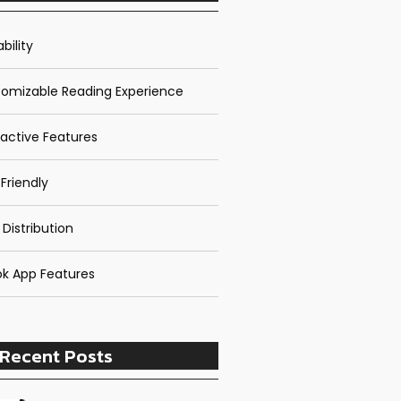
bility
omizable Reading Experience
ractive Features
Friendly
 Distribution
k App Features
Recent Posts