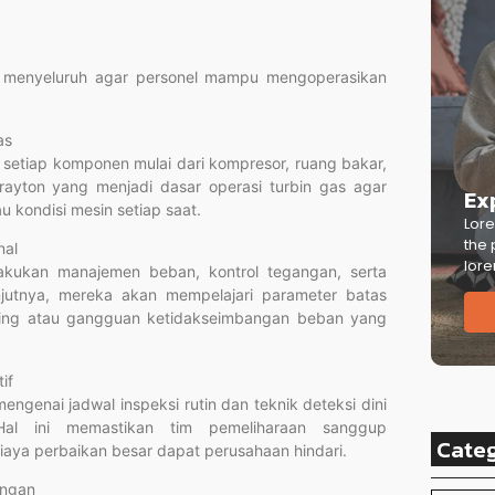
ra menyeluruh agar personel mampu mengoperasikan
as
i setiap komponen mulai dari kompresor, ruang bakar,
Brayton yang menjadi dasar operasi turbin gas agar
Ex
 kondisi mesin setiap saat.
Lore
the 
nal
lore
akukan manajemen beban, kontrol tegangan, serta
lanjutnya, mereka akan mempelajari parameter batas
ating atau gangguan ketidakseimbangan beban yang
if
ngenai jadwal inspeksi rutin dan teknik deteksi dini
 Hal ini memastikan tim pemeliharaan sanggup
Cate
biaya perbaikan besar dapat perusahaan hindari.
ungan