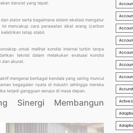
akan darurat yang tepat.
Account
Account
or dan stator serta bagaimana sistem eksitasi mengatur
ini mencakup cara perawatan sikat arang (carbon
Account
elistrikan tetap stabil.
Accoun
oskop untuk melihat kondisi internal turbin tanpa
Accoun
ahkan teknisi dalam melakukan evaluasi kondisi
 dan akurat.
Accoun
Accoun
teraktif mengenai berbagai kendala yang sering muncul
galaman kegagalan nyata di industri sehingga mereka
Accurat
ika terjadi gangguan serupa di masa depan.
ing Sinergi Membangun
Active L
Adaptiv
Adaptiv