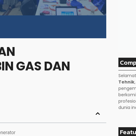
DAN
Comp
IN GAS DAN
Selamat
Tehnik
pengemb
berkom
profesio
dunia in
Featu
enerator