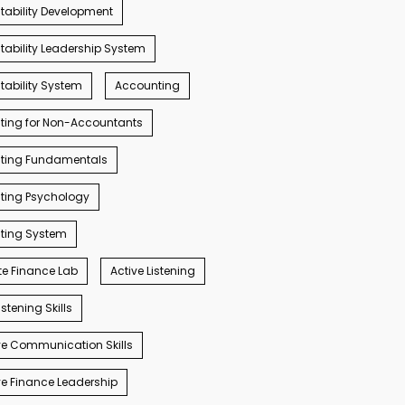
ability Development
ability Leadership System
ability System
Accounting
ting for Non-Accountants
ting Fundamentals
ting Psychology
ting System
e Finance Lab
Active Listening
istening Skills
e Communication Skills
e Finance Leadership