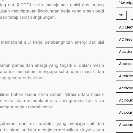
“Ambigu
t tag-out (LOTO) serta manajemen emisi gas buang
ertujuan menciptakan lingkungan kerja yang aman bagi
26
haan tetap ramah lingkungan.
AC Elec
AC Prev
a memahami alur kerja pembangkitan energi dari sisi
Academi
Access
ahan panas dan energi yang terjadi di dalam mesin
serta untuk memahami mengapa suhu udara masuk dan
Acciden
ng generator hasilkan.
Acciden
iran bahan bakar serta sistem filtrasi udara masuk
Accoun
, mereka akan mendalami cara mengoptimalkan rasio
empurna dan rendah emisi.
Account
 gubernur dan relai proteksi yang menjaga unit dari
Account
rta akan berlatih menginterpretasikan sinyal alarm