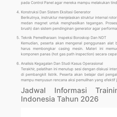
pada Control Panel agar mereka mampu melakukan tind
Konstruksi Dan Sistem Eksitasi Generator
Berikutnya, instruktur menjelaskan struktur internal rot
medan magnet untuk menghasilkan tegangan. Proses 
brush) dan sistem pendinginan generator agar performa k
Teknik Pemeliharaan: Inspeksi Boroskop Dan NDT
Kemudian, peserta akan mengenal penggunaan alat bor
harus membongkar casing mesin. Materi ini memud
komponen panas (hot gas path inspection) secara cepat
Analisis Kegagalan Dan Studi Kasus Operasional
Terakhir, pelatihan ini menutup sesi dengan diskusi in
di pembangkit listrik. Peserta akan belajar dari pen
mampu menyusun rencana aksi pemulihan yang efektif j
Jadwal Informasi Train
Indonesia Tahun 2026