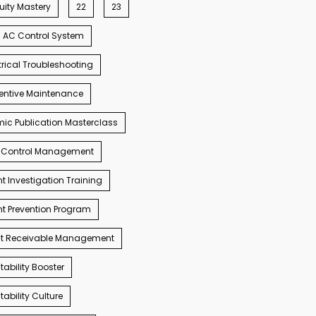
ity Mastery
22
23
AC Control System
trical Troubleshooting
entive Maintenance
c Publication Masterclass
 Control Management
t Investigation Training
t Prevention Program
t Receivable Management
ability Booster
ability Culture