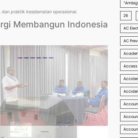
“Ambigu
si, dan praktik keselamatan operasional.
26
nergi Membangun Indonesia
AC Elec
AC Prev
Academi
Access
Acciden
Acciden
Accoun
Account
Account