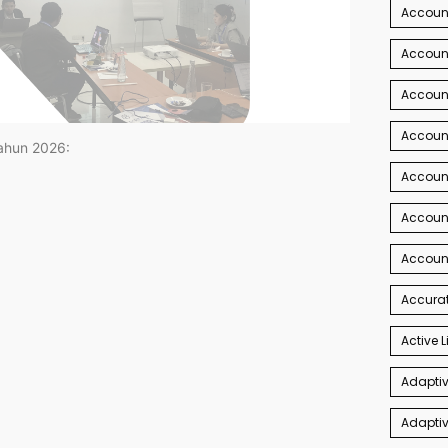
Account
Account
Account
Accoun
tahun 2026:
Accoun
Accoun
Accoun
Accurat
Active L
Adaptiv
Adaptiv