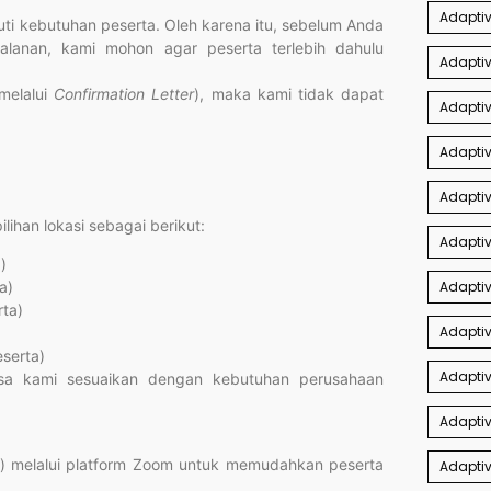
Adaptiv
i kebutuhan peserta. Oleh karena itu, sebelum Anda
jalanan, kami mohon agar peserta terlebih dahulu
Adapti
(melalui
Confirmation Letter
), maka kami tidak dapat
Adaptiv
Adaptiv
Adaptiv
ihan lokasi sebagai berikut:
Adapti
)
a)
Adaptiv
rta)
Adaptiv
serta)
Adapti
sa kami sesuaikan dengan kebutuhan perusahaan
Adaptiv
) melalui platform Zoom untuk memudahkan peserta
Adaptiv