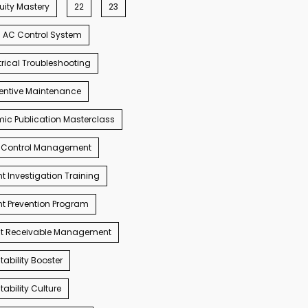
ity Mastery
22
23
AC Control System
trical Troubleshooting
entive Maintenance
c Publication Masterclass
 Control Management
t Investigation Training
t Prevention Program
t Receivable Management
ability Booster
ability Culture