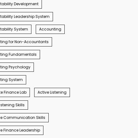
ability Development
ability Leadership System
ability System
Accounting
ting for Non-Accountants
ting Fundamentals
ting Psychology
ting System
e Finance Lab
Active Listening
istening Skills
e Communication Skills
e Finance Leadership