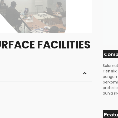
URFACE FACILITIES
Comp
Selamat
Tehnik
pengemb
berkom
profesio
dunia in
Featu