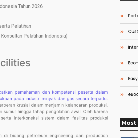
ndonesia Tahun 2026
Porta
serta Pelatihan
Cust
Konsultan Pelatihan Indonesia)
Inte
ilities
Eco-
Easy
ingkatkan pemahaman dan kompetensi peserta dalam
eBoo
mukaan pada industri minyak dan gas secara terpadu.
berperan krusial dalam menjamin kelancaran produksi,
dari sumur hingga tahap pengolahan awal. Oleh karena
serta interkoneksi sistem dalam fasilitas produksi
Most 
iah di bidang petroleum engineering dan production