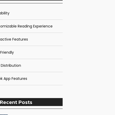
bility
omizable Reading Experience
ractive Features
Friendly
 Distribution
k App Features
Recent Posts