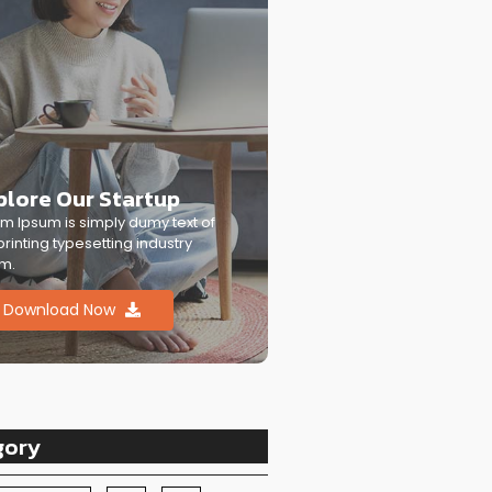
plore Our Startup
m Ipsum is simply dumy text of
printing typesetting industry
m.
Download Now
gory