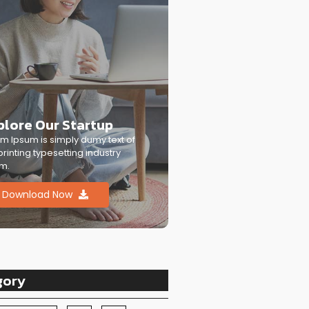
plore Our Startup
m Ipsum is simply dumy text of
printing typesetting industry
m.
Download Now
gory