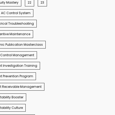
ity Mastery
22
23
AC Control System
trical Troubleshooting
entive Maintenance
c Publication Masterclass
 Control Management
t Investigation Training
t Prevention Program
t Receivable Management
ability Booster
ability Culture