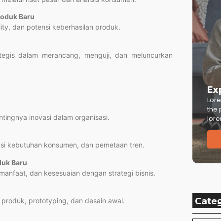
roduk Baru
lity, dan potensi keberhasilan produk.
rategis dalam merancang, menguji, dan meluncurkan
Ex
Lore
the 
tingnya inovasi dalam organisasi.
lore
kasi kebutuhan konsumen, dan pemetaan tren.
duk Baru
 manfaat, dan kesesuaian dengan strategi bisnis.
Cate
produk, prototyping, dan desain awal.