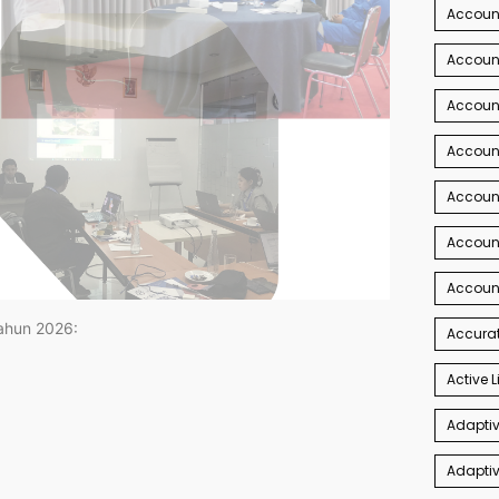
Account
Account
Account
Accoun
Accoun
Accoun
Accoun
tahun 2026:
Accurat
Active L
Adaptiv
Adaptiv