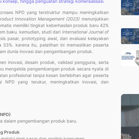
 konsep, hingga penguatan strategi komersialisasi.
a proses NPD yang terstruktur mampu meningkatkan
Product Innovation Management (2023)
menunjukkan
atis memiliki tingkat keberhasilan produk baru 42%
tem baku. kemudian, studi dari
International Journal of
is pasar, prototyping awal, dan evaluasi kelayakan
33%. karena itu, pelatihan ini memastikan peserta
 dalam dunia inovasi dan pengembangan produk.
n inovasi, desain produk, validasi pengguna, serta
u mengelola pengembangan produk secara nyata di
tan profesional tanpa kesan berlebihan agar peserta
i NPD yang terukur, meningkatkan inovasi, dan
(NPD)
ama dalam pengembangan produk baru.
ng Produk
elalui riset pasar dan analisis konsumen.