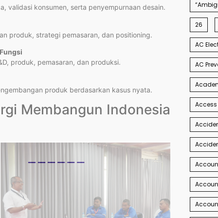
“Ambigu
a, validasi konsumen, serta penyempurnaan desain.
26
n produk, strategi pemasaran, dan positioning.
AC Elec
 Fungsi
&D, produk, pemasaran, dan produksi.
AC Prev
Academi
pengembangan produk berdasarkan kasus nyata.
Access
nergi Membangun Indonesia
Acciden
Acciden
Accoun
Account
Account