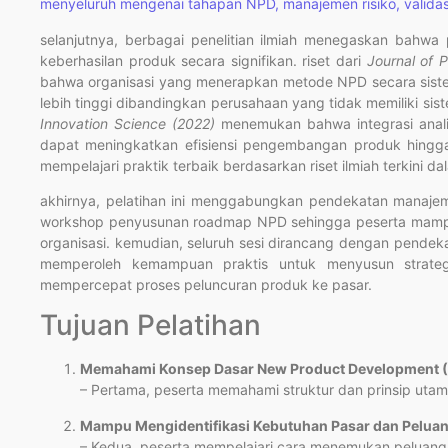
menyeluruh mengenai tahapan NPD, manajemen risiko, validasi
selanjutnya, berbagai penelitian ilmiah menegaskan bahw
keberhasilan produk secara signifikan. riset dari
Journal of 
bahwa organisasi yang menerapkan metode NPD secara sistem
lebih tinggi dibandingkan perusahaan yang tidak memiliki sis
Innovation Science (2022)
menemukan bahwa integrasi analis
dapat meningkatkan efisiensi pengembangan produk hingga 
mempelajari praktik terbaik berdasarkan riset ilmiah terkini
akhirnya, pelatihan ini menggabungkan pendekatan manajeme
workshop penyusunan roadmap NPD sehingga peserta mamp
organisasi. kemudian, seluruh sesi dirancang dengan pendeka
memperoleh kemampuan praktis untuk menyusun strateg
mempercepat proses peluncuran produk ke pasar.
Tujuan Pelatihan
Memahami Konsep Dasar New Product Development 
– Pertama, peserta memahami struktur dan prinsip ut
Mampu Mengidentifikasi Kebutuhan Pasar dan Pelua
– Kedua, peserta mempelajari cara menemukan peluang m