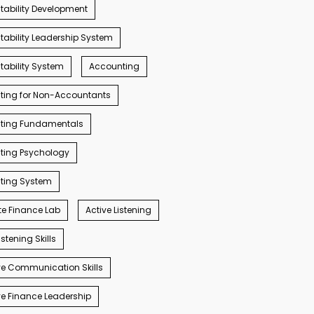
ability Development
ability Leadership System
ability System
Accounting
ting for Non-Accountants
ting Fundamentals
ting Psychology
ting System
e Finance Lab
Active Listening
istening Skills
e Communication Skills
e Finance Leadership