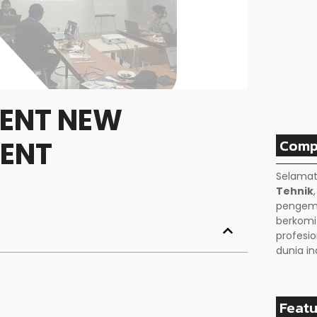
ENT NEW
Comp
ENT
Selamat
Tehnik
pengemb
berkom
profesio
dunia in
Featu