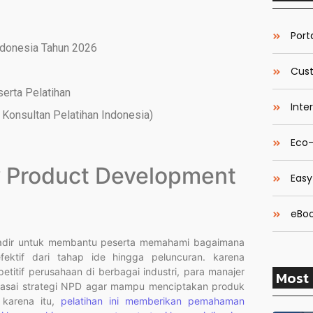
Porta
ndonesia Tahun 2026
Cust
serta Pelatihan
Inte
Konsultan Pelatihan Indonesia)
Eco-
 Product Development
Easy
eBoo
hadir untuk membantu peserta memahami bagaimana
ktif dari tahap ide hingga peluncuran. karena
tif perusahaan di berbagai industri, para manajer
Most 
guasai strategi NPD agar mampu menciptakan produk
 karena itu,
pelatihan ini memberikan pemahaman