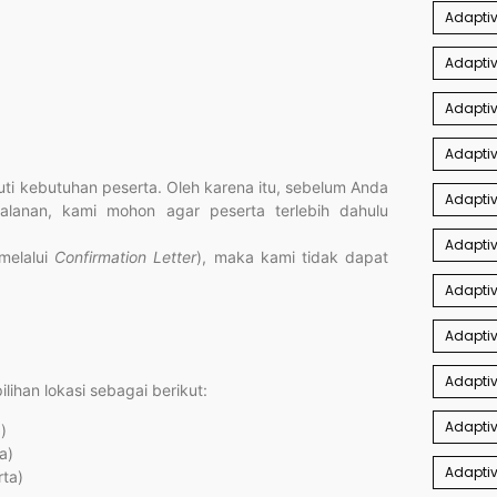
Adaptiv
Adapti
Adaptiv
Adaptiv
i kebutuhan peserta. Oleh karena itu, sebelum Anda
Adaptiv
jalanan, kami mohon agar peserta terlebih dahulu
Adapti
(melalui
Confirmation Letter
), maka kami tidak dapat
Adaptiv
Adaptiv
Adapti
ihan lokasi sebagai berikut:
Adaptiv
)
a)
Adaptiv
rta)