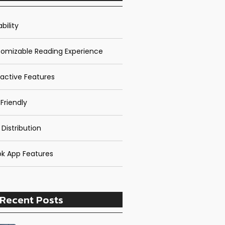
bility
omizable Reading Experience
ractive Features
Friendly
 Distribution
k App Features
Recent Posts