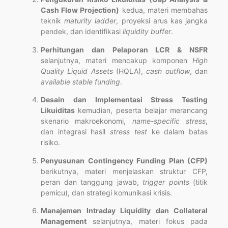
Cash Flow Projection)
kedua, materi membahas
teknik
maturity ladder
, proyeksi arus kas jangka
pendek, dan identifikasi
liquidity buffer
.
Perhitungan dan Pelaporan LCR & NSFR
selanjutnya, materi mencakup komponen
High
Quality Liquid Assets
(HQLA),
cash outflow
, dan
available stable funding
.
Desain dan Implementasi Stress Testing
Likuiditas
kemudian, peserta belajar merancang
skenario makroekonomi,
name-specific stress
,
dan integrasi hasil
stress test
ke dalam batas
risiko.
Penyusunan Contingency Funding Plan (CFP)
berikutnya, materi menjelaskan struktur CFP,
peran dan tanggung jawab,
trigger points
(titik
pemicu), dan strategi komunikasi krisis.
Manajemen Intraday Liquidity dan Collateral
Management
selanjutnya, materi fokus pada