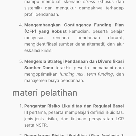
mampu membuat skenario
stress
(khusus dan
sistemik) dan mengukur dampaknya terhadap
profil pendanaan.
Mengembangkan Contingency Funding Plan
(CFP) yang Robust
kemudian, peserta belajar
menyusun rencana pendanaan darurat,
mengidentifikasi sumber dana alternatif, dan alur
eskalasi krisis.
Mengelola Strategi Pendanaan dan Diversifikasi
Sumber Dana
terakhir, peserta memahami cara
mengoptimalkan
funding mix
,
term funding
, dan
manajemen biaya pendanaan.
materi pelatihan
Pengantar Risiko Likuiditas dan Regulasi Basel
III
pertama, peserta mempelajari definisi likuiditas,
jenis-jenis risiko, dan tinjauan persyaratan LCR
serta NSFR.
Pengukuran Risiko Likuiditas (Gap Analysis &