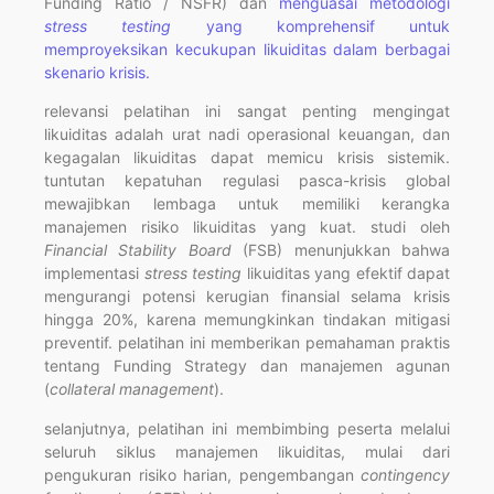
Funding Ratio / NSFR) dan
menguasai metodologi
stress testing
yang komprehensif untuk
memproyeksikan kecukupan likuiditas dalam berbagai
skenario krisis.
relevansi pelatihan ini sangat penting mengingat
likuiditas adalah urat nadi operasional keuangan, dan
kegagalan likuiditas dapat memicu krisis sistemik.
tuntutan kepatuhan regulasi pasca-krisis global
mewajibkan lembaga untuk memiliki kerangka
manajemen risiko likuiditas yang kuat. studi oleh
Financial Stability Board
(FSB) menunjukkan bahwa
implementasi
stress testing
likuiditas yang efektif dapat
mengurangi potensi kerugian finansial selama krisis
hingga 20%, karena memungkinkan tindakan mitigasi
preventif. pelatihan ini memberikan pemahaman praktis
tentang Funding Strategy dan manajemen agunan
(
collateral management
).
selanjutnya, pelatihan ini membimbing peserta melalui
seluruh siklus manajemen likuiditas, mulai dari
pengukuran risiko harian, pengembangan
contingency