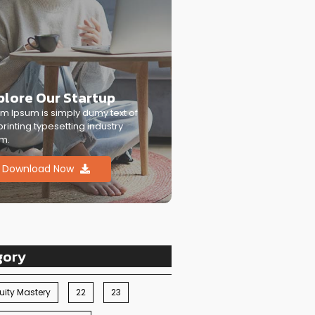
plore Our Startup
m Ipsum is simply dumy text of
printing typesetting industry
m.
Download Now
gory
ity Mastery
22
23