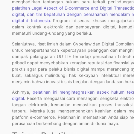
menghadirkan tantangan hukum baru terkait perlindunga
pelatihan Legal Aspect of E-commerce and Digital Transacti
digital, dan tim kepatuhan dengan pemahaman mendalam me
digital di Indonesia.
Program ini secara khusus mengajarkan
dalam kontrak elektronik dan pembayaran digital, kemudi
mematuhi undang-undang yang berlaku.
Selanjutnya, riset ilmiah dalam Cyberlaw dan Digital Compl
untuk mempertahankan kepercayaan pelanggan dan menghinda
dampak pelanggaran UU ITE terhadap perusahaan fintec
pribadi dapat menyebabkan kerugian reputasi dan finansial y
praktis agar para pelaku bisnis digital mampu merancang s
kuat, sekaligus melindungi hak kekayaan intelektual mere
menjamin bahwa inovasi bisnis berjalan dengan landasan hu
Akhirnya,
pelatihan ini mengintegrasikan aspek hukum tekn
digital.
Peserta menguasai cara menangani sengketa elektronik
tangan elektronik, kemudian memastikan proses transaks
terbaru. Mereka juga mengembangkan keahlian dalam menen
platform e-commerce. Pelatihan ini memastikan Anda siap 
perusahaan berkembang dengan aman di dunia maya.