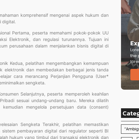
n pemahaman komprehensif mengenai aspek hukum dan
digital.
asional Pertama, peserta memahami pokok-pokok UU
i Elektronik, dan regulasi turunannya. Tujuan ini
Ex
um perusahaan dalam menjalankan bisnis digital di
Lore
the 
lore
tronik Kedua, pelatihan mengembangkan kemampuan
k elektronik dan membedakan berbagai jenis tanda
belajar cara merancang Perjanjian Pengguna (User*
eminimalkan sengketa.
onsumen Selanjutnya, peserta memperoleh keahlian
Pribadi sesuai undang-undang baru. Mereka dilatih
, kemudian mengelola persetujuan data (consent)
Cate
lesaian Sengketa Terakhir, pelatihan memastikan
“Ambigu
sistem pembayaran digital dari regulator seperti BI
ah hukum yang timbul dari transaksi elektronik dan