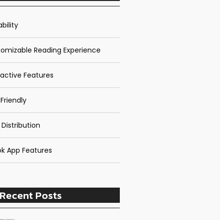
bility
omizable Reading Experience
ractive Features
Friendly
 Distribution
k App Features
Recent Posts