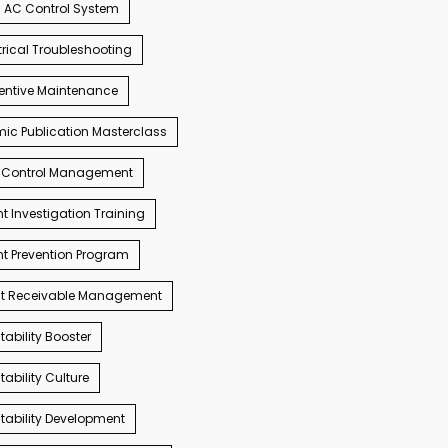
AC Control System
trical Troubleshooting
entive Maintenance
c Publication Masterclass
 Control Management
t Investigation Training
t Prevention Program
t Receivable Management
ability Booster
ability Culture
ability Development