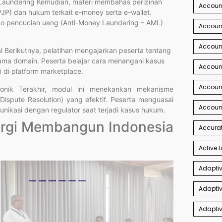
Laundering Kemudian, materi membahas perizinan
Account
JP) dan hukum terkait e-money serta e-wallet.
siko pencucian uang (Anti-Money Laundering – AML)
Account
Accoun
tal Berikutnya, pelatihan mengajarkan peserta tentang
nama domain. Peserta belajar cara menangani kasus
Accoun
) di platform marketplace.
Accoun
tronik Terakhir, modul ini menekankan mekanisme
 Dispute Resolution) yang efektif. Peserta menguasai
Accoun
nikasi dengan regulator saat terjadi kasus hukum.
nergi Membangun Indonesia
Accurat
Active L
Adaptiv
Adaptiv
Adaptiv