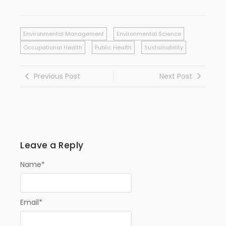
Environmental Management
Environmental Science
Occupational Health
Public Health
Sustainability
Previous Post
Next Post
Leave a Reply
Name
*
Email
*