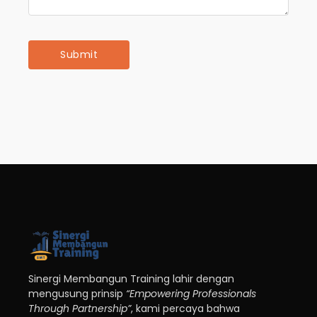
Sinergi Membangun Training lahir dengan
mengusung prinsip
“Empowering Professionals
Through Partnership”
, kami percaya bahwa