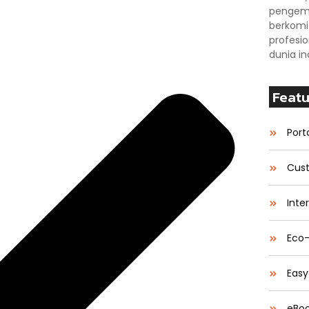
pengemb
berkom
profesio
dunia in
Featu
Porta
Cust
Inte
Eco-
Easy
eBoo