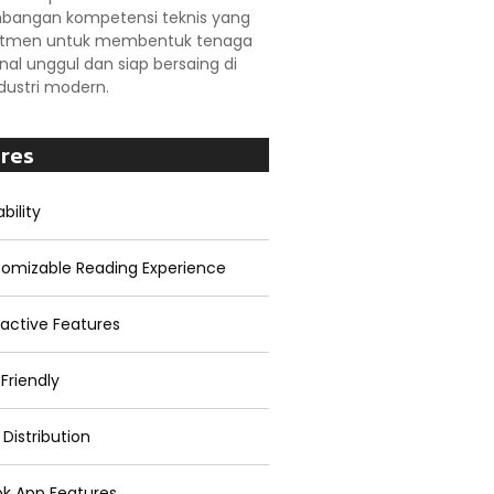
angan kompetensi teknis yang
itmen untuk membentuk tenaga
nal unggul dan siap bersaing di
dustri modern.
res
bility
omizable Reading Experience
ractive Features
Friendly
 Distribution
k App Features