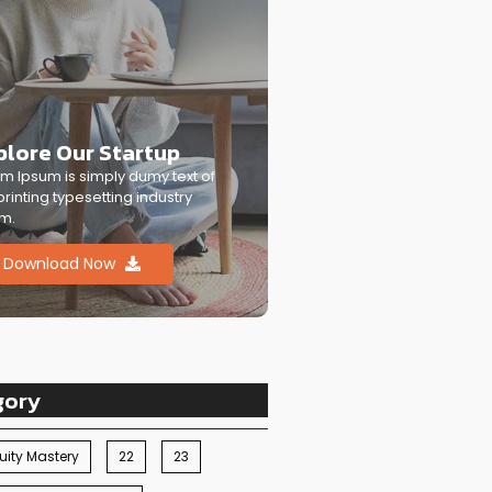
plore Our Startup
m Ipsum is simply dumy text of
printing typesetting industry
m.
Download Now
gory
ity Mastery
22
23