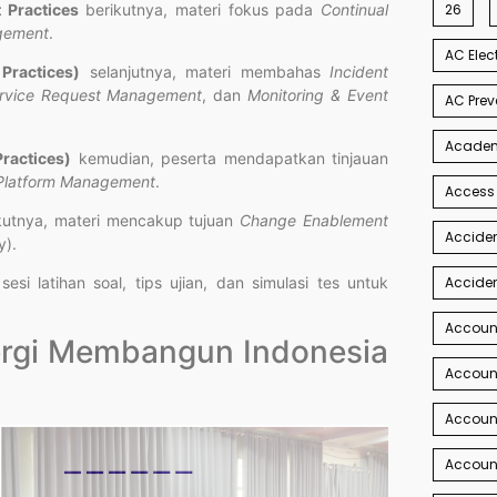
 Practices
berikutnya, materi fokus pada
Continual
26
gement
.
AC Elec
Practices)
selanjutnya, materi membahas
Incident
rvice Request Management
, dan
Monitoring & Event
AC Prev
Academi
ractices)
kemudian, peserta mendapatkan tinjauan
& Platform Management
.
Access
kutnya, materi mencakup tujuan
Change Enablement
Acciden
y).
Acciden
sesi latihan soal, tips ujian, dan simulasi tes untuk
Accoun
nergi Membangun Indonesia
Account
Account
Account