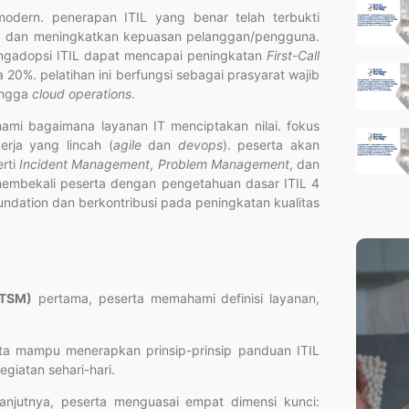
T modern.
penerapan ITIL yang benar telah terbukti
, dan meningkatkan kepuasan pelanggan/pengguna.
engadopsi ITIL dapat mencapai peningkatan
First-Call
20%. pelatihan ini berfungsi sebagai prasyarat wajib
ingga
cloud operations
.
ami bagaimana layanan IT menciptakan nilai. fokus
erja yang lincah (
agile
dan
devops
). peserta akan
erti
Incident Management
,
Problem Management
, dan
n membekali peserta dengan pengetahuan dasar ITIL 4
oundation dan berkontribusi pada peningkatan kualitas
ITSM)
pertama, peserta memahami definisi layanan,
a mampu menerapkan prinsip-prinsip panduan ITIL
egiatan sehari-hari.
anjutnya, peserta menguasai empat dimensi kunci: