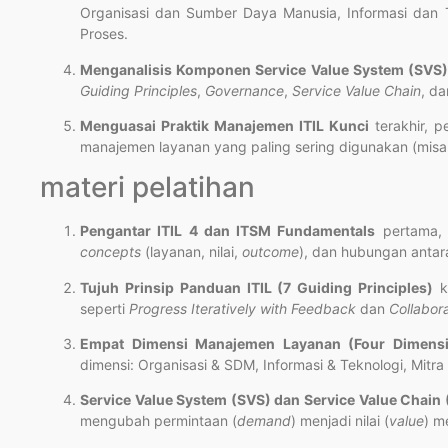
Organisasi dan Sumber Daya Manusia, Informasi dan Te
Proses.
Menganalisis Komponen Service Value System (SVS)
Guiding Principles
,
Governance
,
Service Value Chain
, d
Menguasai Praktik Manajemen ITIL Kunci
terakhir, p
manajemen layanan yang paling sering digunakan (mis
materi pelatihan
Pengantar ITIL 4 dan ITSM Fundamentals
pertama, 
concepts
(layanan, nilai,
outcome
), dan hubungan anta
Tujuh Prinsip Panduan ITIL (7 Guiding Principles)
ke
seperti
Progress Iteratively with Feedback
dan
Collabora
Empat Dimensi Manajemen Layanan (Four Dimensi
dimensi: Organisasi & SDM, Informasi & Teknologi, Mit
Service Value System (SVS) dan Service Value Chain
mengubah permintaan (
demand
) menjadi nilai (
value
) me