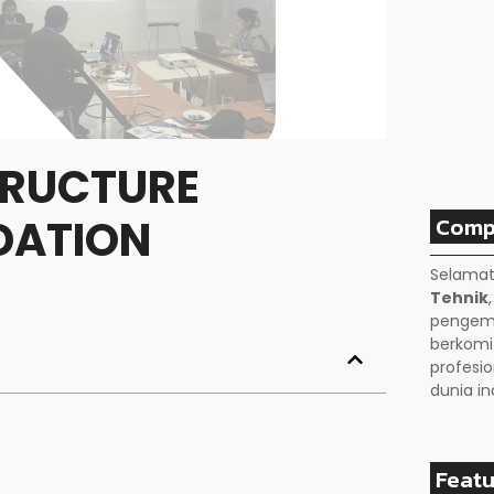
TRUCTURE
Comp
NDATION
Selamat
Tehnik
pengemb
berkom
profesio
dunia in
Featu