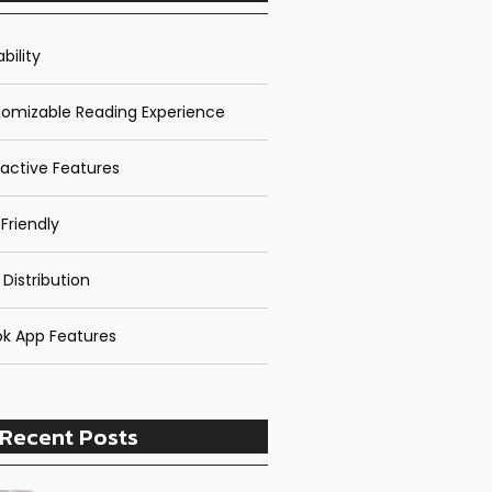
bility
omizable Reading Experience
ractive Features
Friendly
 Distribution
k App Features
Recent Posts