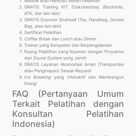
Module atau
Handout
Materi Pelatihan
GRATIS Training KIT (Dokumentasi,
Blocknote,
ATK,
dan lain-lain)
GRATIS Souvenir Eksklusif (Tas, Handbag,
Goodie
Bag,
atau lain-lain)
Sertifikat Pelatihan
Coffee Break
dan
Lunch
atau
Dinner
Trainer yang Kompeten dan Berpengalaman
Ruang Pelatihan yang Nyaman dengan Proyektor
dan
Sound System
yang Jernih
GRATIS Layanan Akomodasi Aman (Transportasi
atau Penginapan) Sesuai
Request
Ice Breaking
yang Interaktif dan Membangun
Energi
FAQ (Pertanyaan Umum
Terkait Pelatihan dengan
Konsultan Pelatihan
Indonesia)