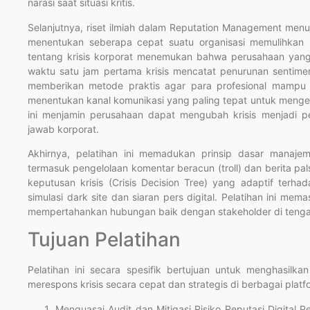
narasi saat situasi kritis.
Selanjutnya, riset ilmiah dalam Reputation Management men
menentukan seberapa cepat suatu organisasi memulihkan 
tentang krisis korporat menemukan bahwa perusahaan yang m
waktu satu jam pertama krisis mencatat penurunan sentimen n
memberikan metode praktis agar para profesional mampu mel
menentukan kanal komunikasi yang paling tepat untuk mengel
ini menjamin perusahaan dapat mengubah krisis menjadi p
jawab korporat.
Akhirnya, pelatihan ini memadukan prinsip dasar manajemen 
termasuk pengelolaan komentar beracun (troll) dan berita p
keputusan krisis (Crisis Decision Tree) yang adaptif terha
simulasi dark site dan siaran pers digital. Pelatihan ini me
mempertahankan hubungan baik dengan stakeholder di tengah 
Tujuan Pelatihan
Pelatihan ini secara spesifik bertujuan untuk menghasil
merespons krisis secara cepat dan strategis di berbagai platfo
Menguasai Audit dan Mitigasi Risiko Reputasi Digital