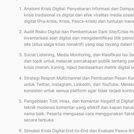
Anatomi Krisis Digital: Penyebaran Informasi dan Dam
krisis tradisional vs digital dan efek viralitas media sos
digital (Pra-krisis, Krisis, Pasca-krisis) dan tuntutan tran
Audit Risiko Digital dan Pembentukan Dark Site/Crisis
inventarisasi aset digital dan mengidentifikasi titik pe
site (situs siaga krisis nonaktif) yang siap tayang dalam 
Social Listening, Media Monitoring, dan Klasifikasi Isu 
dan topik untuk melacak percakapan publik tentang pe
krisis (merah, kuning, hijau) berdasarkan metrik digital
Strategi Respon Multichannel dan Pembuatan Pesan Kun
untuk Twitter, Instagram, LinkedIn, dan YouTube. Mere
konsisten untuk semua platform agar tidak terjadi kontra
Pengelolaan Troll, Hoax, dan Komentar Negatif di Digita
teknik moderasi komentar yang efektif dan kapan har
nama baik. Peserta menguasai cara menggunakan fakta
secara terbuka.
Simulasi Krisis Digital End-to-End dan Evaluasi Pasca-K