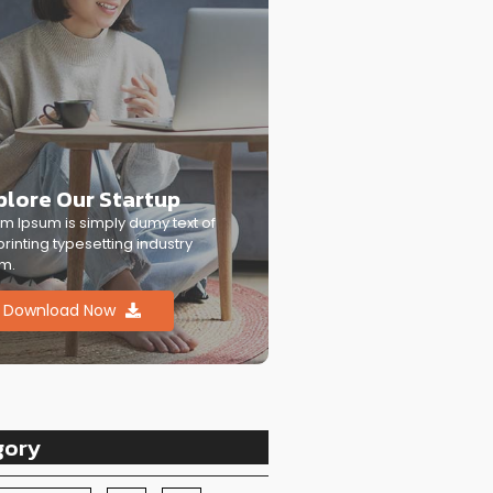
plore Our Startup
m Ipsum is simply dumy text of
printing typesetting industry
m.
Download Now
gory