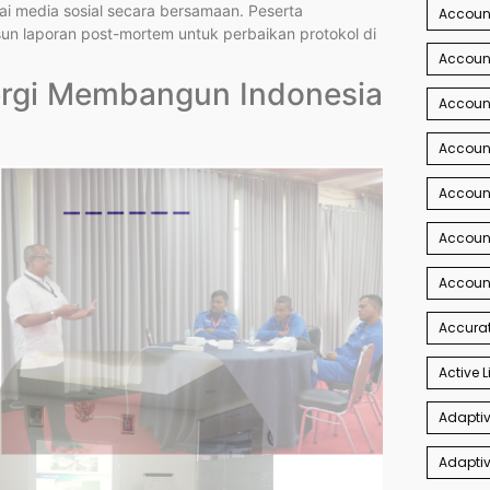
gai media sosial secara bersamaan. Peserta
Account
n laporan post-mortem untuk perbaikan protokol di
Account
nergi Membangun Indonesia
Account
Accoun
Accoun
Accoun
Accoun
Accurat
Active L
Adaptiv
Adaptiv