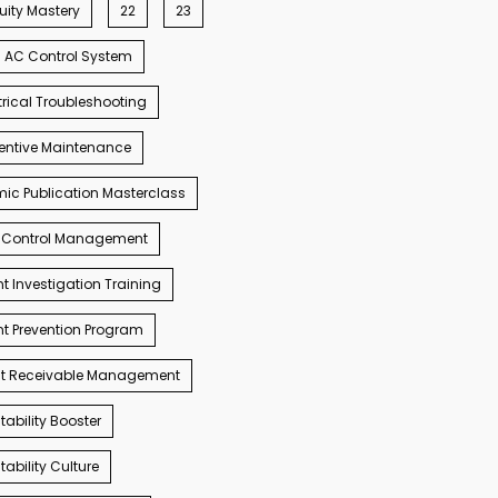
ity Mastery
22
23
AC Control System
trical Troubleshooting
entive Maintenance
c Publication Masterclass
 Control Management
t Investigation Training
t Prevention Program
t Receivable Management
ability Booster
ability Culture