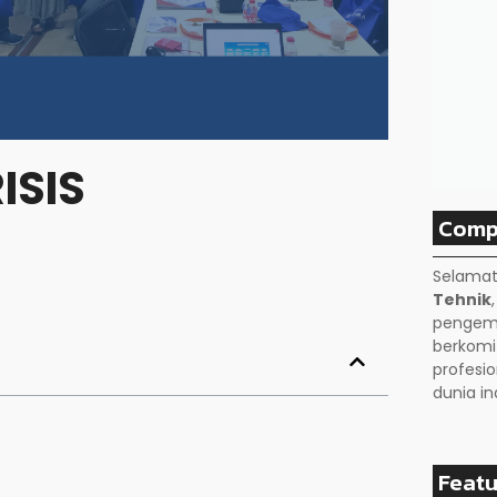
ISIS
Comp
Selamat
Tehnik
pengemb
berkom
profesio
dunia in
Featu