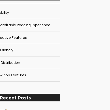
bility
omizable Reading Experience
ractive Features
Friendly
 Distribution
k App Features
Recent Posts