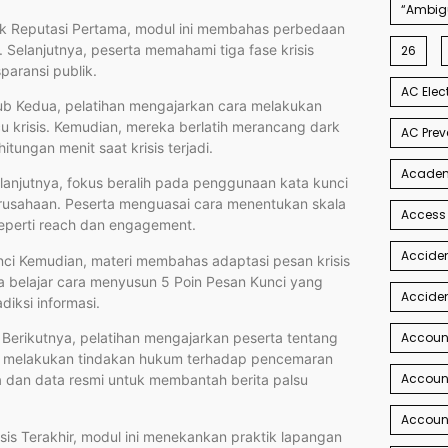
“Ambigu
pak Reputasi Pertama, modul ini membahas perbedaan
ial. Selanjutnya, peserta memahami tiga fase krisis
26
sparansi publik.
AC Elec
 Hub Kedua, pelatihan mengajarkan cara melakukan
micu krisis. Kemudian, mereka berlatih merancang dark
AC Prev
hitungan menit saat krisis terjadi.
Academi
Selanjutnya, fokus beralih pada penggunaan kata kunci
rusahaan. Peserta menguasai cara menentukan skala
Access
 seperti reach dan engagement.
Acciden
ci Kemudian, materi membahas adaptasi pesan krisis
ka belajar cara menyusun 5 Poin Pesan Kunci yang
Acciden
diksi informasi.
l Berikutnya, pelatihan mengajarkan peserta tentang
Accoun
us melakukan tindakan hukum terhadap pencemaran
Account
 dan data resmi untuk membantah berita palsu
Account
risis Terakhir, modul ini menekankan praktik lapangan