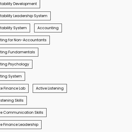
ability Development
ability Leadership System
ability System
Accounting
ting for Non-Accountants
ting Fundamentals
ting Psychology
ting System
e Finance Lab
Active Listening
istening Skills
e Communication Skills
e Finance Leadership