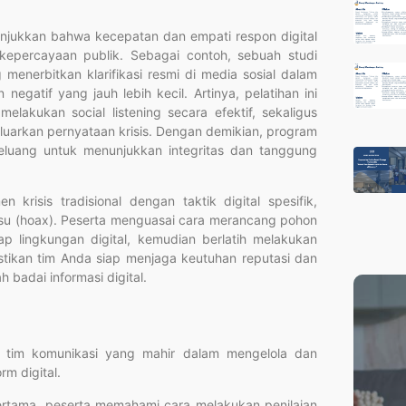
unjukkan bahwa kecepatan dan empati respon digital
kepercayaan publik. Sebagai contoh, sebuah studi
enerbitkan klarifikasi resmi di media sosial dalam
egatif yang jauh lebih kecil. Artinya, pelatihan ini
akukan social listening secara efektif, sekaligus
uarkan pernyataan krisis. Dengan demikian, program
eluang untuk menunjukkan integritas dan tanggung
krisis tradisional dengan taktik digital spesifik,
alsu (hoax). Peserta menguasai cara merancang pohon
dap lingkungan digital, kemudian berlatih melakukan
mastikan tim Anda siap menjaga keutuhan reputasi dan
badai informasi digital.
kan tim komunikasi yang mahir dalam mengelola dan
rm digital.
 Pertama, peserta memahami cara melakukan penilaian