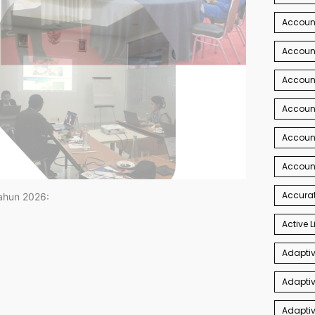
Account
Account
Accoun
Accoun
Accoun
Accoun
Accurat
tahun 2026:
Active L
Adaptiv
Adaptiv
Adaptiv