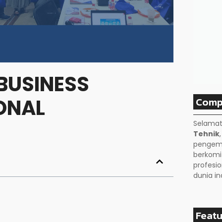
 BUSINESS
Comp
ONAL
Selamat
Tehnik
pengemb
berkom
profesio
dunia in
Featu