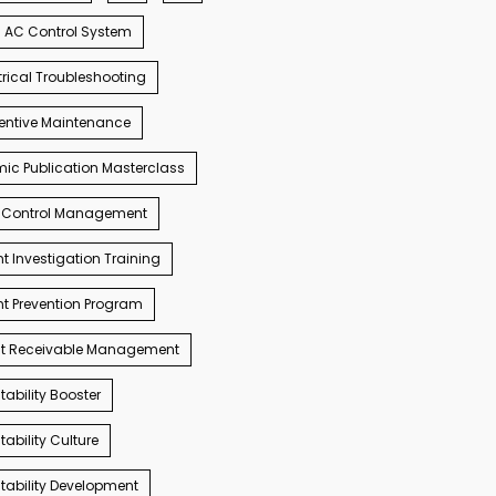
AC Control System
trical Troubleshooting
entive Maintenance
c Publication Masterclass
 Control Management
t Investigation Training
t Prevention Program
t Receivable Management
ability Booster
ability Culture
ability Development