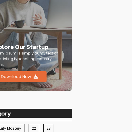
plore Our Startup
m Ipsum is simply dumy text of
printing typesetting industry
m.
Download Now
gory
ity Mastery
22
23