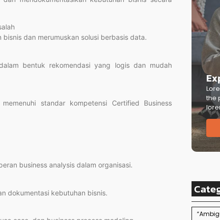
alah
 bisnis dan merumuskan solusi berbasis data.
s dalam bentuk rekomendasi yang logis dan mudah
Ex
Lore
the 
 memenuhi standar kompetensi Certified Business
lore
peran business analysis dalam organisasi.
Cate
 dan dokumentasi kebutuhan bisnis.
“Ambigu