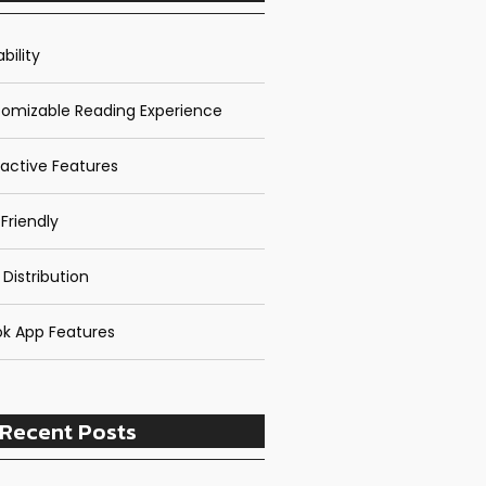
bility
omizable Reading Experience
ractive Features
Friendly
 Distribution
k App Features
Recent Posts