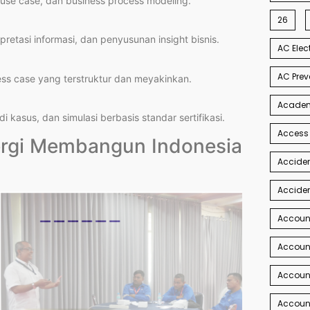
use case, dan business process modeling.
26
pretasi informasi, dan penyusunan insight bisnis.
AC Elec
AC Prev
ss case yang terstruktur dan meyakinkan.
Academi
 kasus, dan simulasi berbasis standar sertifikasi.
Access
nergi Membangun Indonesia
Acciden
Acciden
Accoun
Account
Account
Account