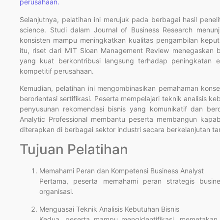
perusahaan.
Selanjutnya, pelatihan ini merujuk pada berbagai hasil peneli
science. Studi dalam Journal of Business Research menun
konsisten mampu meningkatkan kualitas pengambilan keputusa
itu, riset dari MIT Sloan Management Review menegaskan ba
yang kuat berkontribusi langsung terhadap peningkatan efe
kompetitif perusahaan.
Kemudian, pelatihan ini mengombinasikan pemahaman konsep
berorientasi sertifikasi. Peserta mempelajari teknik analisis k
penyusunan rekomendasi bisnis yang komunikatif dan berd
Analytic Professional membantu peserta membangun kapabilit
diterapkan di berbagai sektor industri secara berkelanjutan t
Tujuan Pelatihan
Memahami Peran dan Kompetensi Business Analyst
Pertama, peserta memahami peran strategis busin
organisasi.
Menguasai Teknik Analisis Kebutuhan Bisnis
Kedua, peserta mampu mengidentifikasi, memetakan