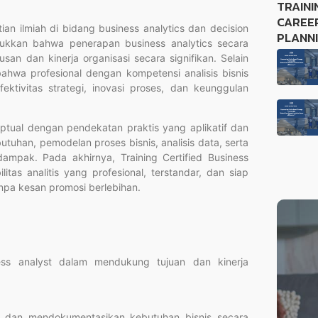
TRAINI
CAREE
tian ilmiah di bidang business analytics dan decision
PLANN
jukkan bahwa penerapan business analytics secara
n dan kinerja organisasi secara signifikan. Selain
hwa profesional dengan kompetensi analisis bisnis
ktivitas strategi, inovasi proses, dan keunggulan
tual dengan pendekatan praktis yang aplikatif dan
ebutuhan, pemodelan proses bisnis, analisis data, serta
ampak. Pada akhirnya, Training Certified Business
as analitis yang profesional, terstandar, dan siap
anpa kesan promosi berlebihan.
ess analyst dalam mendukung tujuan dan kinerja
, dan mendokumentasikan kebutuhan bisnis secara