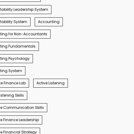
ability Leadership System
ability System
Accounting
ting for Non-Accountants
ting Fundamentals
ting Psychology
ting System
e Finance Lab
Active Listening
istening Skills
e Communication Skills
e Finance Leadership
e Financial Strategy