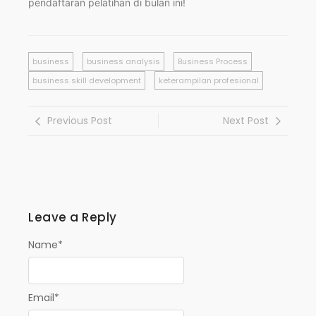
pendaftaran pelatihan di bulan ini!
business
business analysis
Business Process
business skill development
keterampilan profesional
Previous Post
Next Post
Leave a Reply
Name
*
Email
*