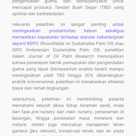
pengendalian gulma, dan hama/penyakit) untuk
mencapai produksi
Tandan Buah Segar
(TBS) yang
optimal dan berkelanjutan.
relevansi pelatihan ini sangat penting
untuk
meningkatkan produktivitas kebun sekaligus
memastikan kepatuhan terhadap standar keberlanjutan
seperti RSPO
(Roundtable on Sustainable Palm Oil) atau
ISPO (Indonesian Sustainable Palm Oil). penelitian
dalam
Journal of Oil Palm Research
menunjukkan
bahwa penerapan teknik pemupukan dan pengendalian
gulma yang tepat (berdasarkan analisis tanah) mampu
meningkatkan
yield
TBS hingga 20% dibandingkan
praktik konvensional. pelatihan ini menekankan efisiensi
biaya dan ramah lingkungan.
selanjutnya, pelatihan ini membimbing peserta
memahami seluruh siklus hidup tanaman sawit, mulai
dari fase
pre-nursery
dan
main nursery
, penanaman di
lapangan, hingga perawatan masa
immature
dan
mature
. materi juga mencakup manajemen lahan
gambut (jika relevan), konservasi tanah, dan air. pada