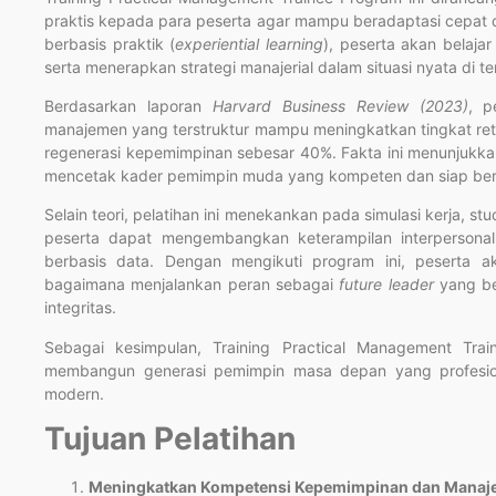
praktis kepada para peserta agar mampu beradaptasi cepat d
berbasis praktik (
experiential learning
), peserta akan belaja
serta menerapkan strategi manajerial dalam situasi nyata di te
Berdasarkan laporan
Harvard Business Review (2023)
, p
manajemen yang terstruktur mampu meningkatkan tingkat r
regenerasi kepemimpinan sebesar 40%. Fakta ini menunjukka
mencetak kader pemimpin muda yang kompeten dan siap berk
Selain teori, pelatihan ini menekankan pada simulasi kerja, st
peserta dapat mengembangkan keterampilan interpersonal,
berbasis data. Dengan mengikuti program ini, pesert
bagaimana menjalankan peran sebagai
future leader
yang be
integritas.
Sebagai kesimpulan, Training Practical Management Trai
membangun generasi pemimpin masa depan yang profesiona
modern.
Tujuan Pelatihan
Meningkatkan Kompetensi Kepemimpinan dan Manaje