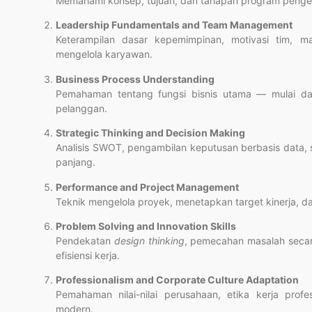
Memahami konsep, tujuan, dan tahapan program penge
Leadership Fundamentals and Team Management
Keterampilan dasar kepemimpinan, motivasi tim, ma
mengelola karyawan.
Business Process Understanding
Pemahaman tentang fungsi bisnis utama — mulai dar
pelanggan.
Strategic Thinking and Decision Making
Analisis SWOT, pengambilan keputusan berbasis data, 
panjang.
Performance and Project Management
Teknik mengelola proyek, menetapkan target kinerja, dan
Problem Solving and Innovation Skills
Pendekatan
design thinking
, pemecahan masalah secara
efisiensi kerja.
Professionalism and Corporate Culture Adaptation
Pemahaman nilai-nilai perusahaan, etika kerja profe
modern.