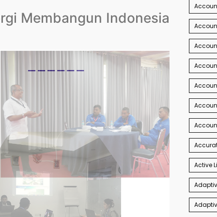
Account
nergi Membangun Indonesia
Account
Account
Accoun
Accoun
Accoun
Accoun
Accurat
Active L
Adaptiv
Adaptiv