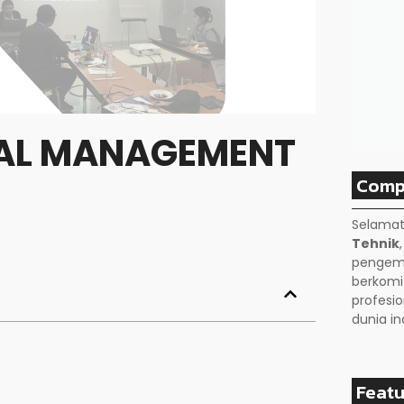
CAL MANAGEMENT
Comp
Selamat
Tehnik
pengemb
berkom
profesio
dunia in
Featu