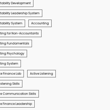
ability Development
ability Leadership System
ability System
Accounting
ting for Non-Accountants
ting Fundamentals
ting Psychology
ting System
e Finance Lab
Active Listening
istening Skills
e Communication Skills
e Finance Leadership