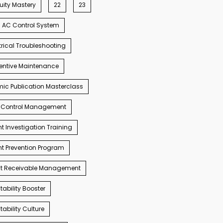
ity Mastery
22
23
AC Control System
trical Troubleshooting
entive Maintenance
c Publication Masterclass
 Control Management
t Investigation Training
t Prevention Program
t Receivable Management
ability Booster
ability Culture