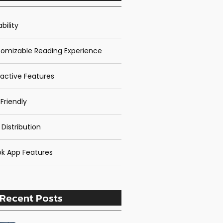
bility
omizable Reading Experience
ractive Features
Friendly
 Distribution
k App Features
Recent Posts