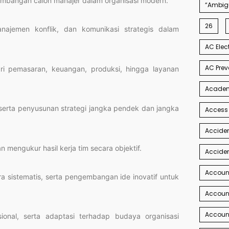
mbangan calon manajer dalam organisasi modern.
“Ambigu
26
najemen konflik, dan komunikasi strategis dalam
AC Elec
AC Prev
i pemasaran, keuangan, produksi, hingga layanan
Academi
serta penyusunan strategi jangka pendek dan jangka
Access
Acciden
 mengukur hasil kerja tim secara objektif.
Acciden
Accoun
 sistematis, serta pengembangan ide inovatif untuk
Account
Account
sional, serta adaptasi terhadap budaya organisasi