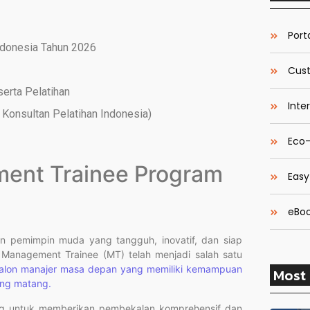
Porta
ndonesia Tahun 2026
Cust
serta Pelatihan
Inte
Konsultan Pelatihan Indonesia)
Eco-
ment Trainee Program
Easy
eBoo
n pemimpin muda yang tangguh, inovatif, dan siap
Management Trainee (MT) telah menjadi salah satu
alon manajer masa depan yang memiliki kemampuan
Most 
ang matang.
cang untuk memberikan pembekalan komprehensif dan