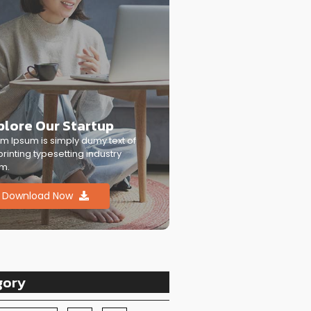
plore Our Startup
m Ipsum is simply dumy text of
printing typesetting industry
m.
Download Now
gory