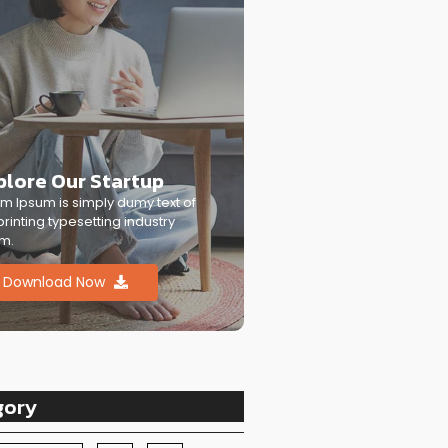
plore Our Startup
m Ipsum is simply dumy text of
printing typesetting industry
m.
Download Now
gory