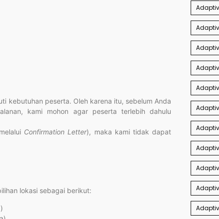
Adaptiv
Adapti
Adaptiv
Adaptiv
Adaptiv
i kebutuhan peserta. Oleh karena itu, sebelum Anda
Adapti
jalanan, kami mohon agar peserta terlebih dahulu
Adaptiv
(melalui
Confirmation Letter
), maka kami tidak dapat
Adaptiv
Adapti
Adaptiv
ihan lokasi sebagai berikut:
)
Adaptiv
a)