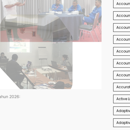
Account
Account
Account
Accoun
Accoun
Accoun
Accoun
Accurat
tahun 2026:
Active L
Adaptiv
Adaptiv