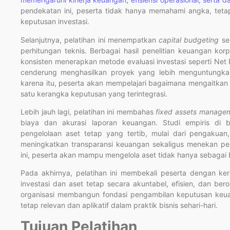
pendekatan ini, peserta tidak hanya memahami angka, tetap
keputusan investasi.
Selanjutnya, pelatihan ini menempatkan
capital budgeting
seb
perhitungan teknis. Berbagai hasil penelitian keuangan k
konsisten menerapkan metode evaluasi investasi seperti Net P
cenderung menghasilkan proyek yang lebih menguntungkan 
karena itu, peserta akan mempelajari bagaimana mengaitkan p
satu kerangka keputusan yang terintegrasi.
Lebih jauh lagi, pelatihan ini membahas
fixed assets manage
biaya dan akurasi laporan keuangan. Studi empiris di
pengelolaan aset tetap yang tertib, mulai dari pengakuan
meningkatkan transparansi keuangan sekaligus menekan p
ini, peserta akan mampu mengelola aset tidak hanya sebagai b
Pada akhirnya, pelatihan ini membekali peserta dengan ke
investasi dan aset tetap secara akuntabel, efisien, dan beror
organisasi membangun fondasi pengambilan keputusan keuan
tetap relevan dan aplikatif dalam praktik bisnis sehari-hari.
Tujuan Pelatihan