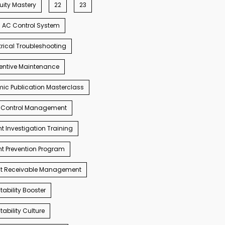
ity Mastery
22
23
AC Control System
trical Troubleshooting
entive Maintenance
c Publication Masterclass
 Control Management
t Investigation Training
t Prevention Program
t Receivable Management
ability Booster
ability Culture