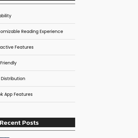
bility
omizable Reading Experience
ractive Features
Friendly
 Distribution
k App Features
Recent Posts