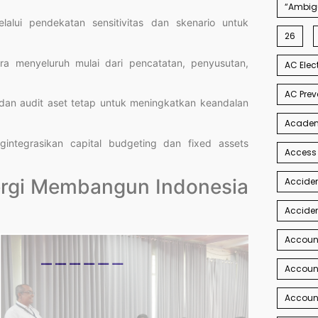
“Ambigu
elalui pendekatan sensitivitas dan skenario untuk
26
a menyeluruh mulai dari pencatatan, penyusutan,
AC Elec
AC Prev
 dan audit aset tetap untuk meningkatkan keandalan
Academi
integrasikan capital budgeting dan fixed assets
Access
nergi Membangun Indonesia
Acciden
Acciden
Accoun
Account
Account