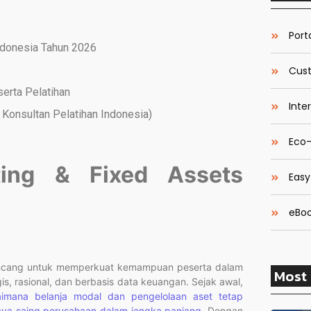
Porta
ndonesia Tahun 2026
Cust
serta Pelatihan
Inte
Konsultan Pelatihan Indonesia)
Eco-
ting & Fixed Assets
Easy
eBoo
ncang untuk memperkuat kemampuan peserta dalam
Most 
s, rasional, dan berbasis data keuangan. Sejak awal,
mana belanja modal dan pengelolaan aset tetap
daya saing perusahaan dalam jangka panjang.
Dengan