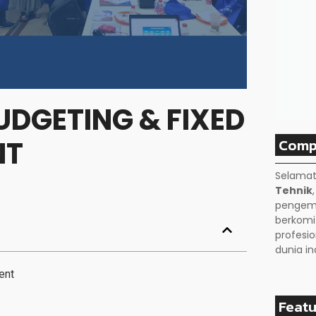
UDGETING & FIXED
Comp
NT
Selamat
Tehnik
pengemb
berkom
profesio
dunia in
ent
Featu