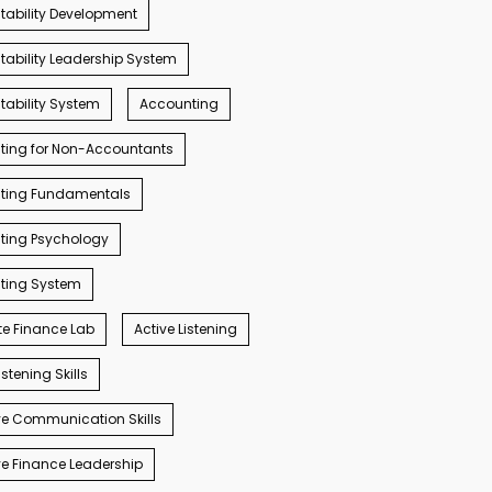
ability Development
ability Leadership System
ability System
Accounting
ting for Non-Accountants
ting Fundamentals
ting Psychology
ting System
e Finance Lab
Active Listening
istening Skills
e Communication Skills
e Finance Leadership