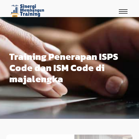
Training Penerapan ISPS
Code dan ISM Code di
majalengka