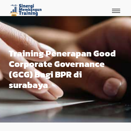
Training Penerapan Good
Corporate Governance
(GCG) Bagi BPR di
surabaya