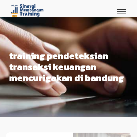
training pendeteksian
transaksi keuangan
mencurigakan di bandung