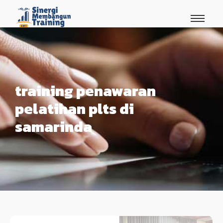
training penawaran
pelatihan plts di
samarinda